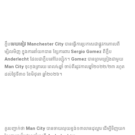
ក្លឹប
មេឃខៀវ
​
Manchester City
បាន​ធ្វើ
ការ​ប្រកាស​ជា​ផ្លូវការ​កាលពី
ម្សិលមិញ​ ក្នុង​ការ​នាំ​យក​បាន​ ខ្សែការពារ​
Sergio Gomez
ពី​ក្លឹប​
Anderlecht
ដែល​ជា​ក្លឹប​នៅ​បែល្ស៊ិក​​។
Gomez
បាន​ព្រមព្រៀង​ជា​មួយ​
Man City
ចុះ​កុងត្រា​រយៈពេល​៤ឆ្នាំ​ ចាប់​ពី​រដូវកាល​ឆ្នាំ​២០២២/២៣ រហូត​
ដល់​ថ្ងៃ​ទី​៣០​ ខែ​មិថុនា​ ឆ្នាំ​២០២៦។
គួរបញ្ជាក់ថា
Man City
បាន​ចាយ​លុយ​ខ្ទង់​១៣លានដុល្លារ​ ដើម្បី​ទិញ​យក​