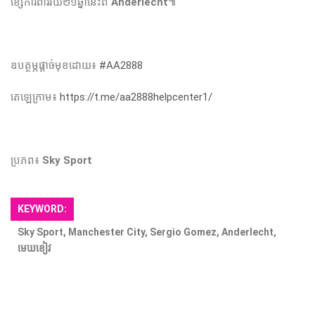
ខ្សែ​ការពារ​វ័យ​២១ឆ្នាំ​នេះ​ពី​
Anderlecht
៕
ឧបត្ថម្ភផ្តាច់មុខដោយ៖
#AA2888
តេឡេក្រាម៖
https://t.me/aa2888helpcenter1/
ប្រភព៖
Sky Sport
KEYWORD:
Sky Sport, Manchester City, Sergio Gomez, Anderlecht,
មេឃខៀវ