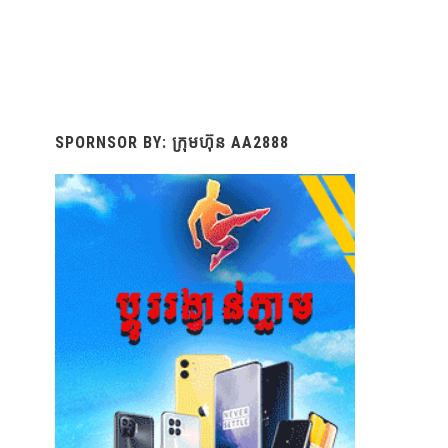
SPORNSOR BY: ក្រុមហ៊ុន AA2888