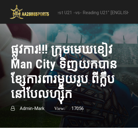
ween "Nottingham Forest U21 -vs- Reading U21" [ENGLISH PREMIER LE
ផ្លូវការ​!!! ក្រុមមេឃខៀវ
Man City ទិញ​យក​បាន​
ខ្សែ​ការពារ​មួយ​រូប​ ពី​ក្លឹប​
នៅ​បែលហ្ស៊ិក​
Admin-Mark
17056
View: