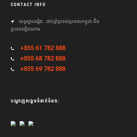
CONTACT INFO
ខេត្តស្វាយរៀង , ជាប់ព្រំប្រទល់ប្រទេសកម្ពុជា នឹង
ប្រទេសវៀតណាម
+855 61 782 888
+855 68 782 888
+855 69 782 888
បណ្តាញសង្គមទំនាក់ទំនង: