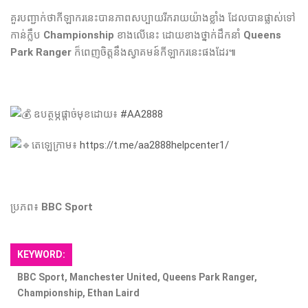
គួរបញ្ជាក់ថាកីឡាករ​នេះ​បាន​ភាព​សប្បាយ​រីករាយ​យ៉ាង​ខ្លាំង​ ដែល​បាន​ផ្លាស់​ទៅ​
កាន់​ក្លឹប​
Championship
ខាង​លើ​នេះ​ ដោយ​ខាង​ថ្នាក់​ដឹកនាំ​
Queens
Park Ranger
ក៏​ពេញ​ចិត្ត​នឹង​ស្វាគមន៍​កីឡាករ​នេះ​ផង​ដែរ​៕
ឧបត្ថម្ភផ្តាច់មុខដោយ៖
#AA2888
តេឡេក្រាម៖
https://t.me/aa2888helpcenter1/
ប្រភព៖
BBC Sport
KEYWORD:
BBC Sport, Manchester United, Queens Park Ranger,
Championship, Ethan Laird ​