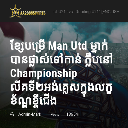
ween "Nottingham Forest U21 -vs- Reading U21" [ENGLISH PREMIER LE
ខ្សែបម្រើ​ Man Utd ម្នាក់
បានផ្លាស់​ទៅ​កាន់​ ក្លឹប​នៅ​
Championship
លីគទី២អង់គ្លេសក្នុង​លក្ខ
ខ័ណ្ឌ​ខ្ចី​ជើង​
Admin-Mark
18654
View: