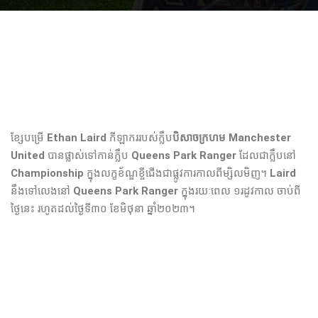
ខ្សែបម្រើ​
Ethan Laird
​កីឡាករ​របស់​ក្លឹប
​បិសាចក្រហម
Manchester
United
បាន​ផ្លាស់​ទៅ​កាន់​ក្លឹប​
Queens Park Ranger
ដែល​ជា​ក្លឹប​នៅ​
Championship
ក្នុង​លក្ខខ័ណ្ឌ​ខ្ចី​ជើង​ជា​ផ្លូវការ​កាលពីម្សិលមិញ។​
Laird
នឹង​ទៅ​លេង​នៅ​
Queens Park Ranger
ក្នុង​រយៈពេល​ ១​រដូវកាល​ ចាប់​ពី​
ថ្ងៃ​នេះ​ រហូត​ដល់​ថ្ងៃ​ទី​៣០ ខែ​មិថុនា​ ឆ្នាំ​២០២៣។