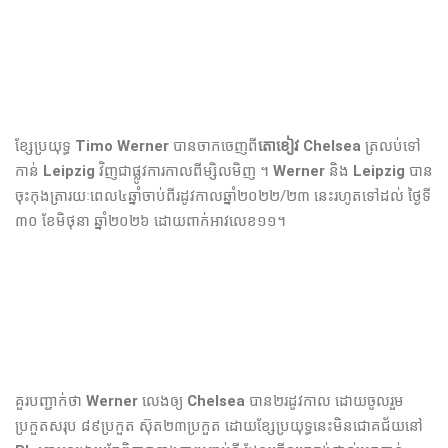
​ខ្សែប្រយុទ្ធ​
Timo Werner
បាន​ចាកចេញ​ពី
តោខៀវ Chelsea
ត្រលប់​ទៅ​
កាន់​
Leipzig
វិញ​ជា​ផ្លូវការ​កាលពីម្សិលមិញ ​។
Werner
និង​
Leipzig
បាន​
ចុះ​កុងត្រា​រយៈពេល​៤ឆ្នាំ​ចាប់​ពី​រដូវកាល​ឆ្នាំ​២០២២/២៣ នេះ​រហូត​ទៅ​ដល់​ ថ្ងៃ​ទី​
៣០ ខែ​មិថុនា​ ឆ្នាំ​២០២៦​ ដោយ​ពាក់​អាវ​លេខ​១១។
គួរបញ្ជាក់ថា
Werner
លេង​ឲ្យ​
Chelsea
បាន​២រដូវកាល​​ ដោយ​ចូល​រួម​
ប្រកួត​សរុប​ ៨៩ប្រកួត​ ស៊ុត​២៣ប្រកួត​ ដោយ​ខ្សែប្រយុទ្ធ​នេះ​មិន​ជោគជ័យ​នៅ