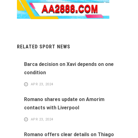
RELATED SPORT NEWS
Barca decision on Xavi depends on one
condition
APR 23, 2024
Romano shares update on Amorim
contacts with Liverpool
APR 23, 2024
Romano offers clear details on Thiago