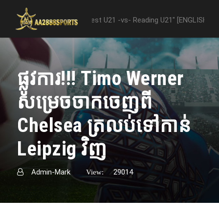
tween "Nottingham Forest U21 -vs- Reading U21" [ENGLISH PREMIER LE
ផ្លូវការ!!! Timo Werner​
សម្រេចចាកចេញ​ពី​
Chelsea ត្រលប់​ទៅ​កាន់​
Leipzig វិញ
Admin-Mark
29014
View: