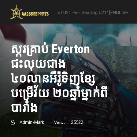
ween "Nottingham Forest U21 -vs- Reading U21" [ENGLISH PREMIER LE
ស្ករគ្រាប់ Everton
ជះលុយជាង
៤០លានអឺរ៉ូទិញខ្សែ
បម្រើវ័យ ២០ឆ្នាំម្នាក់ពី
បារាំង
Admin-Mark
25522
View: