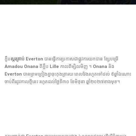
ក្លឹប
​ស្ករគ្រាប់
Everton
បាន​ធ្វើ​ការ​ប្រកាស​ជា​ផ្លូវការ​យក​បាន​ ខ្សែ​បម្រើ​
Amadou Onana
ពី​ក្លឹប​
Lille
កាលពីម្សិលមិញ​ ។
Onana
និង​
Everton
បាន​ព្រម​ព្រៀង​គ្នា​ចុះ​កុងត្រា​រយៈពេល​វែង​រហូត​ទៅ​ដល់​ ៥ឆ្នាំ​ឯណោះ​
ចាប់​ពី​រដូវកាល​ថ្មី​នេះ​ រហូត​ដល់​ថ្ងៃ​ទី​៣០ ខែ​មិថុនា​ ឆ្នាំ​២០២៧​ខាង​មុខ​។