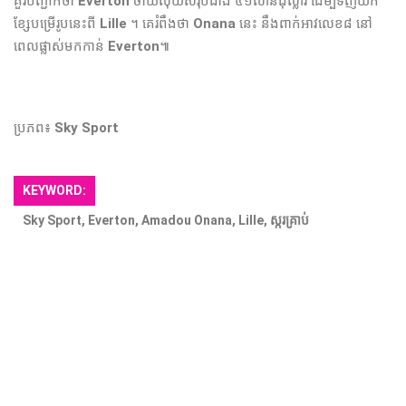
គួរបញ្ជាក់ថា
Everton
ចាយ​លុយ​សរុប​ជាង​ ៤១លាន​ដុល្លារ​ ដើម្បី​ទិញ​យក​
ខ្សែ​បម្រើ​រូប​នេះ​ពី​
Lille
។ គេរំពឹងថា
Onana
នេះ​ នឹង​ពាក់​អាវ​លេខ​៨ នៅ​
ពេល​ផ្លាស់​មក​កាន់​
Everton
៕
ប្រភព៖
Sky Sport
KEYWORD:
Sky Sport, Everton, Amadou Onana, Lille, ​ស្ករគ្រាប់