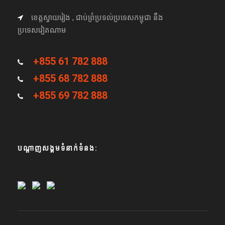
ខេត្តស្វាយរៀង , ជាប់ព្រំប្រទល់ប្រទេសកម្ពុជា នឹង
ប្រទេសវៀតណាម
+855 61 782 888
+855 68 782 888
+855 69 782 888
បណ្តាញសង្គមទំនាក់ទំនង: