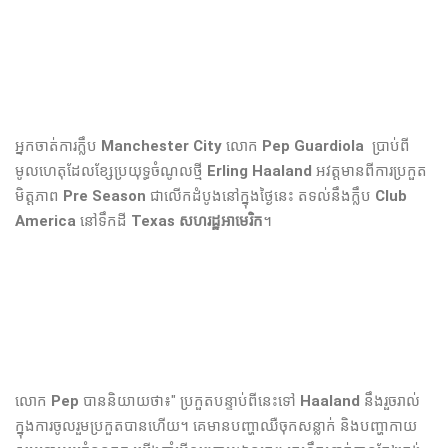
អ្នកចាត់ការ​ក្លឹប​
Manchester City
លោក​
Pep Guardiola
ប្រាប់ពី
មូលហេតុដែល​ខ្សែប្រយុទ្ធ​ចំណូលថ្មី​
Erling Haaland
អវត្តមាន​ពី​ការប្រកួត​
មិត្តភាព​
Pre Season
ជា​លើក​ដំបូង​នៅ​ក្នុង​ថ្ងៃ​នេះ​ តទល់នឹង​ក្លឹប​
Club
America
នៅ​ទឹក​ដី​
Texas សហរដ្ឋអាមេរិក​
។
លោក​
Pep
បាន​និយាយ​ថា​៖" ប្រកួត​បន្ទាប់​ពី​នេះ​ទៅ​
Haaland
នឹង​រួច​រាល់​
ក្នុង​ការ​ចូល​រួម​ប្រកួត​បាន​ហើយ​។ គេ​មាន​បញ្ហា​ឈឺ​ចុក​សន្លាក់​ និង​បញ្ហា​កាយ​