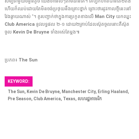
សម្បទា​មួយ​ចំនួន​តូច​ យើង​ចាំ​មើលៗ​តាម​ដាន​គេ​។ គេ​ហ្វឹកហាត់​បាន​តែ​២តង់​
ហើយ​ក៏​ឈប់​ដោយ​តែ​មិន​ចង់​ប្រថុយ​នឹង​គ្រោះ​ថ្នាក់​ ព្រោះ​ថា​រដូវកាល​ថ្មី​នេះ​នៅ​
វែង​ឆ្ងាយ​ណាស់​ "។ គួរបញ្ជាក់ថាក្នុង​ការ​ប្រកួត​ខាង​លើ​
Man City
យក​ឈ្នះ​
Club America
នូវ​លទ្ធផល​ ២-១ ដោយ​២គ្រាប់​ដែល​ស៊ុត​ចូល​នោះ​គឺ​ស៊ុត​
ចូល​
Kevin De Bruyne
ទាំង​អស់​តែ​ម្ដង​៕
ប្រភព៖
The Sun
KEYWORD:
The Sun, Kevin De Bruyne, Manchester City, Erling Haaland,
Pre Season, Club America, Texas, សហរដ្ឋអាមេរិក