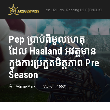
ween "Nottingham Forest U21 -vs- Reading U21" [ENGLISH PREMIER LE
Pep ប្រាប់ពីមូលហេតុ
ដែល Haaland អវត្តមាន​
ក្នុងការប្រកួត​មិត្តភាព​ Pre
Season
Admin-Mark
16631
View: