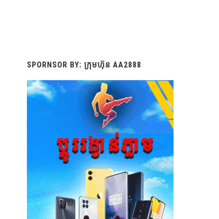
SPORNSOR BY: ក្រុមហ៊ុន AA2888