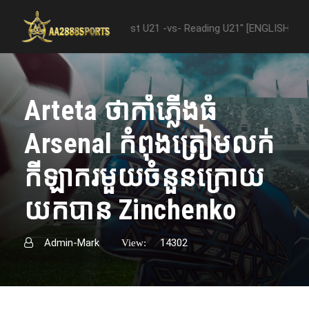
tween "Nottingham Forest U21 -vs- Reading U21" [ENGLISH PREMIER L
Arteta ថាកាំភ្លើងធំ​
Arsenal កំពុងត្រៀមលក់
កីឡាករមួយចំនួន​ក្រោយ​
យក​បាន​ Zinchenko
Admin-Mark
14302
View: