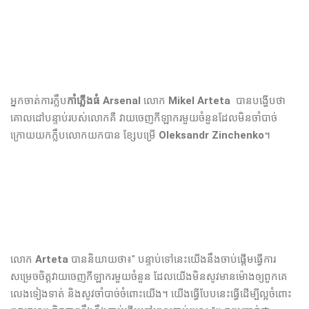
អ្នកចាត់ការ​ក្លឹប
កាំភ្លើងធំ​ Arsenal
លោក​
Mikel Arteta
បាន​បង្ហើប​ថា​
គោលដៅ​បន្ទាប់​របស់​លោក​គឺ​ វាយ​ចេញ​កីឡាករ​មួយ​ចំនួន​ដែល​មិន​ចាំបាច់​
ក្រោយ​យក​ក្លឹប​លោក​យក​បាន​ ខ្សែបម្រើ​
Oleksandr Zinchenko
។
លោក​
Arteta
បាន​និយាយ​ថា​៖" បន្ទាប់​ទៅ​នេះ​យើង​នឹង​ចាប់​ផ្ដើម​ធ្វើ​ការ​
សម្រេច​ចិត្ត​វាយ​ចេញ​កីឡាករ​មួយ​ចំនួន​ ដែល​យើង​មិន​សូវ​មាន​ម៉ោង​ឲ្យ​ពួក​គេ​
លេង​ទៀងទាត់​ និង​សូវ​ចាំបាច់​ចំពោះ​យើង​។ យើង​ធ្វើ​បែប​នេះ​ធ្វើ​ដើម្បី​ល្អ​ចំពោះ​