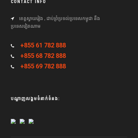
CONTACT INFO
ខេត្តស្វាយរៀង , ជាប់ព្រំប្រទល់ប្រទេសកម្ពុជា នឹង
ប្រទេសវៀតណាម
+855 61 782 888
+855 68 782 888
+855 69 782 888
បណ្តាញសង្គមទំនាក់ទំនង: