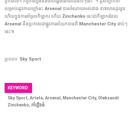
ពួក​គេ​ទេ​។ កិច្ចការ​ហ្នឹង​នឹង​ចាប់​ផ្ដើម​នៅពេល​ឆាប់ៗ​នេះ​ "។ គួរបញ្ជាក់ថា
សម្រាប់​រដូវកាល​ក្ដៅ​នេះ​
Arsenal
បាន​ចំណាយ​អស់​ជាង​ ៩៧លានដុល្លារ​
ហើយ​ក្នុង​ការនាំ​ចូល​កីឡាករ​ ហើយ​
Zinchenko
នេះ​ជា​កីឡាករ​ដែល​
Arsenal
នឹង​ប្រកាស​ជា​ផ្លូវការ​នាំយក​បាន​ពី​
Manchester City
ឆាប់ៗ​
នេះ​៕
ប្រភព៖
Sky Sport
KEYWORD:
Sky Sport, Arteta, Arsenal, Manchester City, Oleksandr
Zinchenko, កាំភ្លើងធំ​