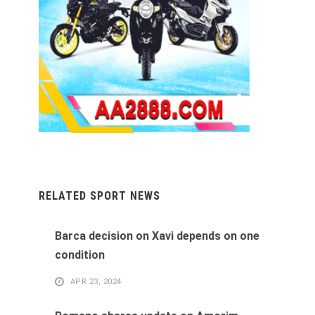
RELATED SPORT NEWS
Barca decision on Xavi depends on one
condition
APR 23, 2024