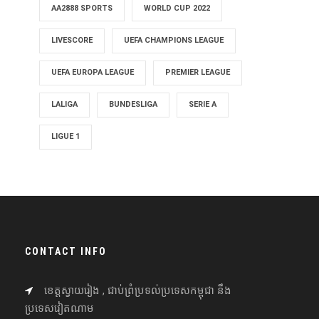
AA2888 SPORTS
WORLD CUP 2022
LIVESCORE
UEFA CHAMPIONS LEAGUE
UEFA EUROPA LEAGUE
PREMIER LEAGUE
LALIGA
BUNDESLIGA
SERIE A
LIGUE 1
CONTACT INFO
ខេត្តស្វាយរៀង , ជាប់ព្រំប្រទល់ប្រទេសកម្ពុជា នឹង
ប្រទេសវៀតណាម