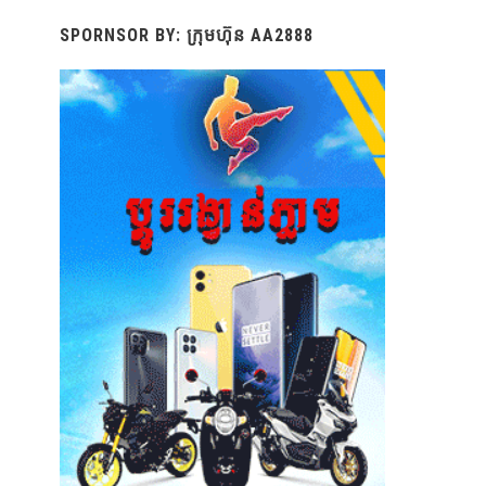
SPORNSOR BY: ក្រុមហ៊ុន AA2888