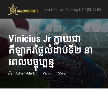
tween "Nottingham Forest U21 -vs- Reading U21" [ENGLISH PREMIER L
Vinicius Jr ក្លាយជា
កីឡាករថ្លៃលំដាប់ទី២ នា
ពេលបច្ចុប្បន្ន
Admin-Mark
15592
View: