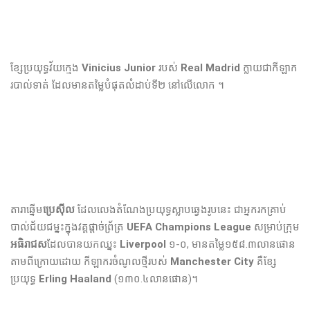
ខ្សែប្រយុទ្ធ​វ័យ​ក្មេង
Vinicius Junior
របស់
Real Madrid
ក្លាយ​ជា​កីឡាក
របាល់ទាត់ ​ដែល​មាន​តម្លៃ​បំផុត​លំដាប់​ទី២ នៅ​លើ​លោក ។
តារាឆ្នើម​
ប្រេស៊ីល
ដែល​លេង​តំណែង​ប្រយុទ្ធ​ស្លាបឆ្វេង​រូបនេះ ជាអ្នក​រកគ្រាប់
បាល់​ជ័យ​ជម្នះ​ក្នុងវគ្គ​ផ្ដាច់ព្រ័ត្រ
UEFA Champions League
សម្រាប់​ក្រុម​
អធិរាជ​ស
ដែល​បានយក​ឈ្នះ
Liverpool
១-០, មានតម្លៃ១៥៨.៣លានផោន
តាមពីក្រោយដោយ កីឡាករចំណូលថ្មីរបស់
Manchester City
គឺខ្សែ
ប្រយុទ្ធ
Erling Haaland
(១៣០.៤លានផោន)។