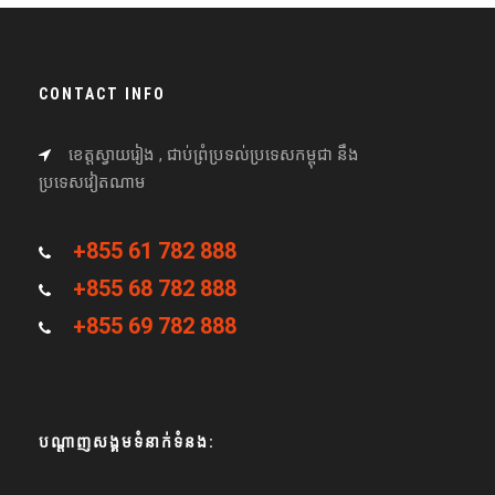
CONTACT INFO
ខេត្តស្វាយរៀង , ជាប់ព្រំប្រទល់ប្រទេសកម្ពុជា នឹង
ប្រទេសវៀតណាម
+855 61 782 888
+855 68 782 888
+855 69 782 888
បណ្តាញសង្គមទំនាក់ទំនង: