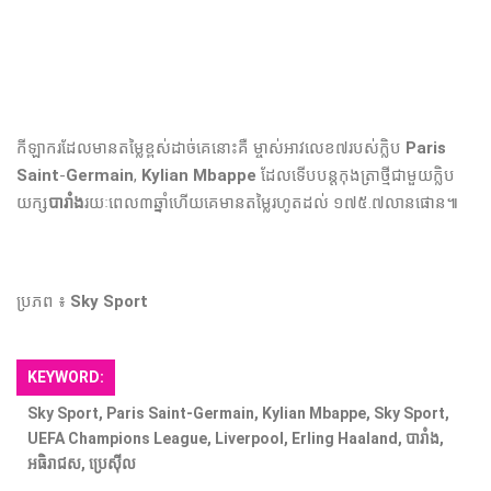
កីឡាករ​ដែល​មាន​តម្លៃ​ខ្ពស់​ដាច់គេ​នោះ​គឺ ម្ចាស់​អាវ​លេខ​៧​របស់​ក្លិប
Paris
Saint
-
Germain
,
Kylian Mbappe
ដែល​ទើប​បន្ដ​កុងត្រាថ្មី​ជាមួយ​ក្លិប​
យក្ស​
បារាំង
​រយៈពេល​៣​ឆ្នាំហើយ​គេមាន​តម្លៃ​រហូតដល់ ១៧៥.៧​លាន​ផោន៕
ប្រភព ៖
Sky Sport
KEYWORD:
Sky Sport, Paris Saint-Germain, Kylian Mbappe, Sky Sport,
UEFA Champions League, Liverpool, Erling Haaland, បារាំង,
អធិរាជ​ស, ប្រេស៊ីល