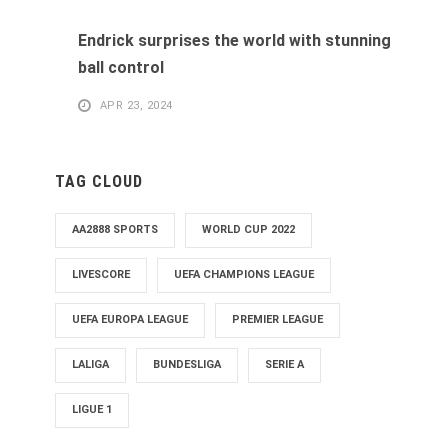
Endrick surprises the world with stunning
ball control
APR 23, 2024
TAG CLOUD
AA2888 SPORTS
WORLD CUP 2022
LIVESCORE
UEFA CHAMPIONS LEAGUE
UEFA EUROPA LEAGUE
PREMIER LEAGUE
LALIGA
BUNDESLIGA
SERIE A
LIGUE 1