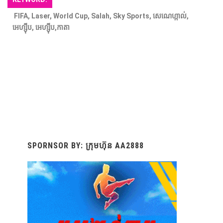
​ FIFA, Laser, World Cup, Salah, Sky Sports, សេណេហ្កាល់,
អេហ្ស៊ីប, អេហ្ស៊ីប,កាតា
SPORNSOR BY: ក្រុមហ៊ុន AA2888