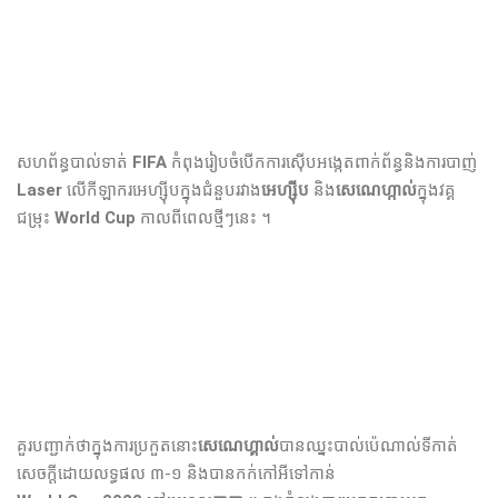
សហព័ន្ធ​បាល់ទាត់​
FIFA
កំពុងរៀបចំបើកការស៊ើបអង្កេតពាក់ព័ន្ធនិងការបាញ់
Laser
លើកីឡាករអេហ្ស៊ីបក្នុង​ជំនួប​រវាង
អេហ្ស៊ីប
និង
សេណេហ្កាល់
ក្នុងវគ្គ
ជម្រុះ
World Cup
កាលពីពេលថ្មីៗនេះ ។
គួរបញ្ជាក់ថាក្នុងការប្រកួតនោះ
សេណេហ្គាល់
​បាន​ឈ្នះ​បាល់​ប៉េណាល់ទី​កាត់​
សេចក្ដីដោយលទ្ធផល ៣-១ និងបានកក់កៅអីទៅកាន់