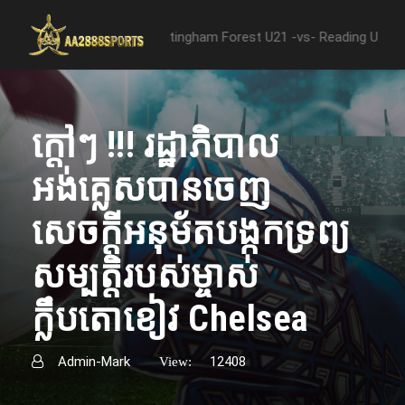
he match between "Nottingham Forest U21 -vs- Reading U21" [ENGLIS
ក្តៅៗ !!!​ រដ្ឋាភិបាល
អង់គ្លេសបានចេញ
សេចក្តីអនុម័តបង្កកទ្រព្យ
សម្បត្តិរបស់ម្ចាស់
ក្លឹបតោខៀវ Chelsea
Admin-Mark
12408
View: