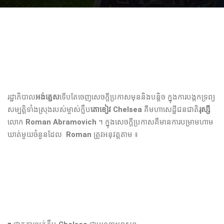
រដ្ឋាភិបាល
អង់គ្លេស
ទើបតែចេញសេចក្តីប្រកាសមុននិងបន្តិច ក្នុងការបង្កកទ្រព្យ
សម្បត្តិទាំងស្រុងរបស់ម្ចាស់ក្លឹប
តោខៀវ Chelsea
គឺមហាសេដ្ឋីជនជាតិ
រុស្សី
លោក
Roman Abramovich
។ ក្នុងសេចក្តីប្រកាសគឺមានការបម្រាមហាម
ឃាត់មួយចំនួនដែល
Roman
ត្រូវអនុវត្តតាម ៖​