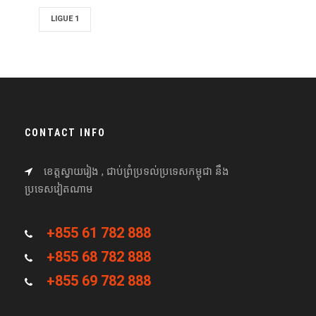
LIGUE 1
CONTACT INFO
ខេត្តស្វាយរៀង , ជាប់ព្រំប្រទល់ប្រទេសកម្ពុជា នឹង
ប្រទេសវៀតណាម
+855 61 782 888
+855 68 782 888
+855 69 782 888