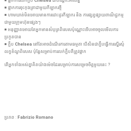
◾️ ផ្អាកការលក់ក្លឹប
Chelsea
ជាបណ្តោះអាសន្ន​
◾️ ផ្អាកការចុះកុងត្រាជាមួយកីឡាករថ្មី
◾️ ហាមឃាត់មិនអោយមានការដោះដូរកីឡាករ និង ការផ្សព្វផ្សាយពាណិជ្ជកម្ម
ជាមួយក្រុមហ៊ុនផ្សេងៗ
◾️ អនុញ្ញាតអោយតែអ្នកមានសំបុត្រពិសេសប៉ុណ្ណោះទើបអាចចូលមើលការ
ប្រកួតបាន
◾️ ក្លឹប
Chelsea
នៅតែអាចដំណើរការតាមធម្មតា បើសិនជាក្លឹបធ្វើការស្នើរសុំ
លក្ខខ័ណ្ឌពិសេស ប៉ុន្តែសម្រាប់ការលក់ក្លឹបគឺត្រូវផ្អាក
តើអ្នកទាំងអស់គ្នាគិតយ៉ាងម៉េចដែរសម្រាប់ការសម្រេចចិត្តមួយនេះ ?
ប្រភព :
Fabrizio Romano