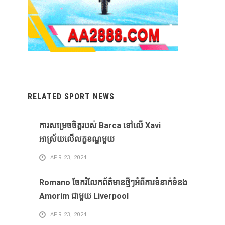
RELATED SPORT NEWS
ការសម្រេចចិត្តរបស់ Barca ទៅលើ Xavi
អាស្រ័យលើលក្ខខណ្ឌមួយ
APR 23, 2024
Romano ចែករំលែកព័ត៌មានថ្មីៗអំពីការទំនាក់ទំនង
Amorim ជាមួយ Liverpool
APR 23, 2024