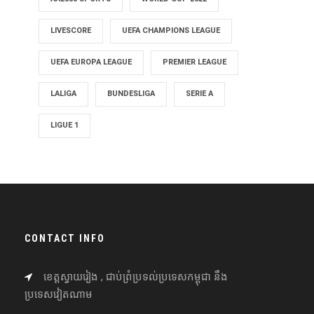
LIVESCORE
UEFA CHAMPIONS LEAGUE
UEFA EUROPA LEAGUE
PREMIER LEAGUE
LALIGA
BUNDESLIGA
SERIE A
LIGUE 1
CONTACT INFO
ខេត្តស្វាយរៀង , ជាប់ព្រំប្រទល់ប្រទេសកម្ពុជា នឹង
ប្រទេសវៀតណាម