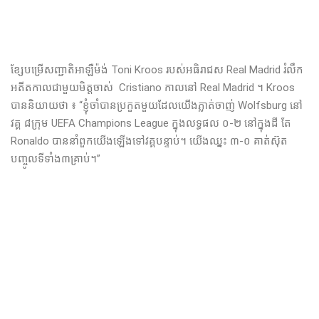
ខ្សែបម្រើសញ្ជាតិអាឡឺម៉ង់ Toni Kroos របស់អធិរាជស Real Madrid រំលឹក
អតីតកាលជាមួយមិត្តចាស់ Cristiano កាលនៅ Real Madrid ។ Kroos
បាននិយាយថា ៖ “ខ្ញុំចាំបានប្រកួតមួយដែលយើងភ្លាត់ចាញ់ Wolfsburg នៅ
វគ្គ ៨ក្រុម UEFA Champions League ក្នុងលទ្ធផល ០-២ នៅក្នុងដី តែ
Ronaldo បាននាំពួកយើងឡើងទៅវគ្គបន្ទាប់។ យើងឈ្នះ ៣-០ គាត់ស៊ុត
បញ្ចូលទីទាំង៣គ្រាប់។”