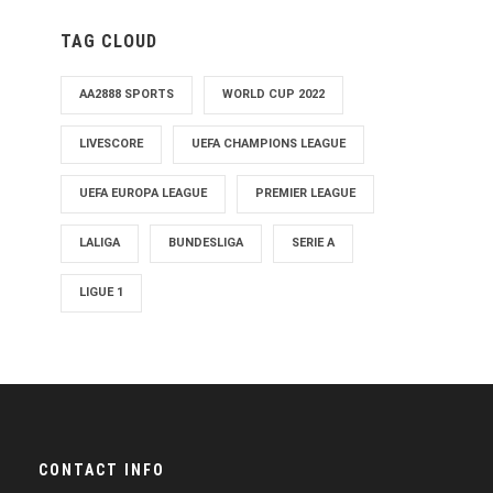
TAG CLOUD
AA2888 SPORTS
WORLD CUP 2022
LIVESCORE
UEFA CHAMPIONS LEAGUE
UEFA EUROPA LEAGUE
PREMIER LEAGUE
LALIGA
BUNDESLIGA
SERIE A
LIGUE 1
CONTACT INFO