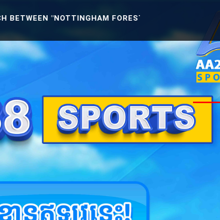
"NOTTINGHAM FOREST U21 -VS- READING U21" [ENGLI