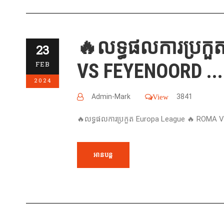
🔥លទ្ធផលការប្រកួ
23
VS FEYENOORD ...
FEB
2024
Admin-Mark
3841
View
🔥លទ្ធផលការប្រកួត Europa League 🔥 ROMA V
អានបន្ត