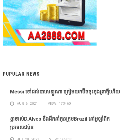
PUPULAR NEWS
Messi ​ទៅ​ដល់​បាសេឡូណា ​ត្រៀម​យក​ប៊ិច​ចុះ​កុងត្រា​ថ្មី​ហើយ​
AUG 6, 2021
VIEW: 173460
ខ្លា​ចាស់D.Alves ​នឹង​ដឹក​នាំ​កូន​ក្រុម​Brazil ​នៅ​អូឡាំពិក​
ប្រទេស​ជប៉ុន​
JUL 20, 2021
VIEW: 165018