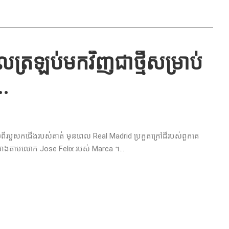
្រឡប់មកវិញជាថ្មីសម្រាប់
..
យពីរបួសកជើងរបស់គាត់ មុនពេល Real Madrid ប្រកួតក្រៅដីរបស់ពួកគេ
បើយោងតាមលោក Jose Felix របស់ Marca ។...