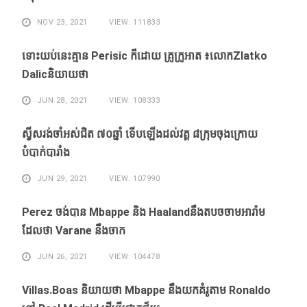
NOV 23, 2021
VIEW: 111833
ទោះ​យប់​នេះ​គ្មាន Perisic ក៏​ដោយ​ គ្រូ​ក្រូអាត ៖​លោកZlatko
Dalicនិយាយថា
JUN 28, 2021
VIEW: 108333
ស្វីសរង់​ចាំ​អស់​ជិត ៧០ឆ្នាំ ទើប​ឡើង​ដល់​វគ្គ​ ៨ក្រុម​ចុង​ក្រោយ​
បំបាក់បារាំង
JUN 29, 2021
VIEW: 107990
Perez ចង់​បាន​ Mbappe និង​ Haaland​នឹង​​តបចចាមអារ៉ាម​
ដែល​ថា Varane នឹង​ចាក
JUN 26, 2021
VIEW: 104478
Villas.Boas និយាយ​ថា Mbappe ​នឹង​យក​គំរូ​តាម Ronaldo