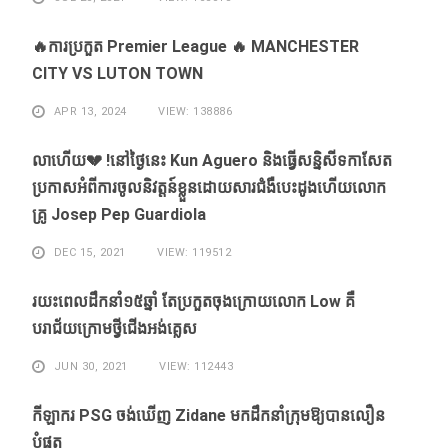
🔥ការប្រកួត Premier League 🔥 MANCHESTER
CITY VS LUTON TOWN
APR 13, 2024
VIEW: 138886
លាហេីយ💔 !នៅថ្ងៃនេះ Kun Aguero និងធ្វេីសន្និសីទកាសែត
ប្រកាសអំពីការចូលនិវត្តន៍ខ្លួនដោយសារ​ជំងឺ​បេះដូងហេីយលោក
គ្រូ Josep Pep Guardiola
DEC 15, 2021
VIEW: 119512
រយះពេលដឹកនាំ១៥​ឆ្នាំ ​តែ​ប្រកួត​ចុង​ក្រោយ​លោក Low ​គឺ​
បរាជ័យ​ក្រោម​ថ្វី​ជើង​អង់គ្លេស​
JUN 30, 2021
VIEW: 112443
កីឡាករ PSG ​ចង់​ឃើញ​ Zidane ​មក​ដឹក​នាំ​ក្រុម​ឱ្យ​បាន​លឿន​
បំផុត​