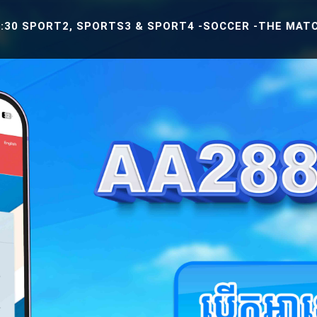
T2, SPORTS3 & SPORT4 -SOCCER -THE MATCH BETWEEN 