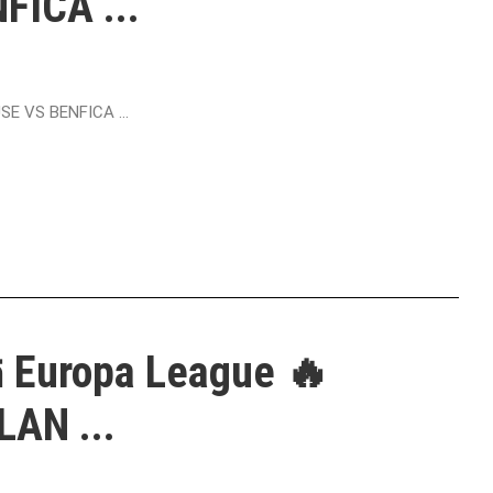
ICA ...
SE VS BENFICA ...
ត Europa League 🔥
AN ...