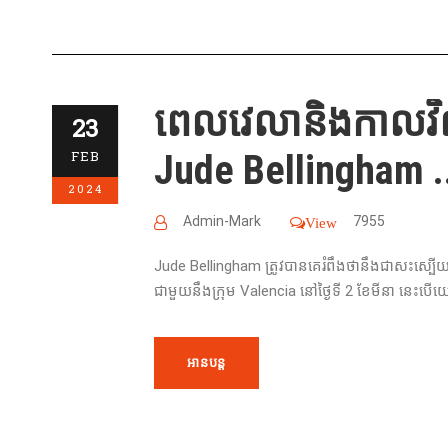
ពេលវេលានិងកាលវិលត
23
Jude Bellingham .
FEB
2024
Admin-Mark
7955
View
Jude Bellingham ត្រូវបានគេរំពឹងថានឹងជាសះស្បើ
ជាមួយនឹងក្រុម Valencia នៅថ្ងៃទី 2 ខែមីនា នេះ
អានបន្ត