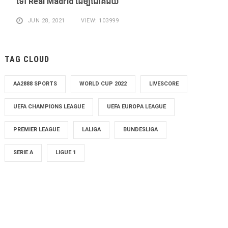
​ទៅ Real Madrid ​ដើម្បី​ជោគជ័យ​
JUN 28, 2021
VIEW: 103999
TAG CLOUD
AA2888 SPORTS
WORLD CUP 2022
LIVESCORE
UEFA CHAMPIONS LEAGUE
UEFA EUROPA LEAGUE
PREMIER LEAGUE
LALIGA
BUNDESLIGA
SERIE A
LIGUE 1