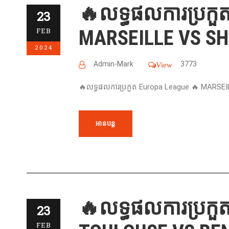
🔥លទ្ធផលការប្រកួ
23
MARSEILLE VS SH
FEB
2024
Admin-Mark
3773
View
🔥លទ្ធផលការប្រកួត Europa League 🔥 MARS
អានបន្ត
🔥លទ្ធផលការប្រកួ
23
FEB