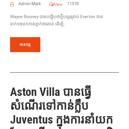
Admin-Mark
11970
View
Wayne Rooney​ បានបង្ហើបថាក្លឹបស្ករគ្រាប់ Everton​ បាន
ទាក់ទងមកកាន់ភ្នាក់ងារគាត់ ដើម្បី...
អានបន្ត
Aston Villa បានធ្វើ
សំណើរទៅកាន់ក្លឹប
Juventus ក្នុងការនាំយក