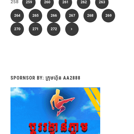
258
259
260
261
262
263
264
265
266
267
268
269
270
271
272
SPORNSOR BY: ក្រុមហ៊ុន AA2888