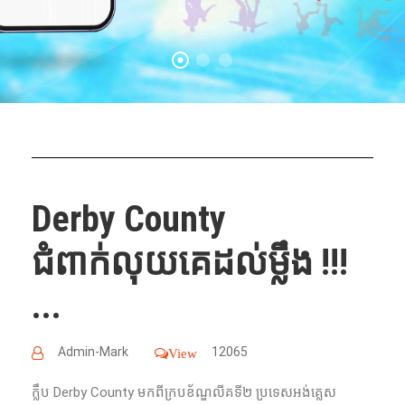
Derby County
ជំពាក់លុយគេដល់ម្លឹង !!!
...
Admin-Mark
12065
View
ក្លឹប ​Derby County មកពីក្របខ័ណ្ឌលីគទី២ ប្រទេសអង់គ្លេស