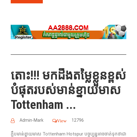
តោះ!!! មកដឹងតម្លៃខ្លួនខ្ពស់
បំផុតរបស់មាន់ខ្នាយមាស
Tottenham ...
Admin-Mark
12796
View
ក្លឹបមាន់ខ្នាយមាស​ Tottenham Hotspur បច្ចុប្បន្នអាចចាត់ទុកថាជា