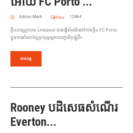
អោយ FC Porto ...
Admin-Mark
12464
View
ក្លឹបហង្សក្រហម Liverpool បានធ្វើសំណើរទៅកាន់ក្លឹប FC Porto
ក្នុងការនាំយកខ្សែប្រយុទ្ធស្លាបសញ្ជាតិកូឡុំប៊ីរ...
អានបន្ត
Rooney បដិសេធសំណើរ
Everton...