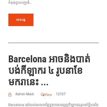
កំពុងជួបបញ្ហាធំ...
អានបន្ត
Barcelona អាចនិងបាត់
បង់កីឡាករ ៤ រូបនាខែ
មករានេះ ...
Admin-Mark
12107
View
Barcelona នៅសល់ពេល៣ថ្ងៃក្នុងការបញ្ចេញកីឡាករ៤រូបទៅក្លិបដទៃ