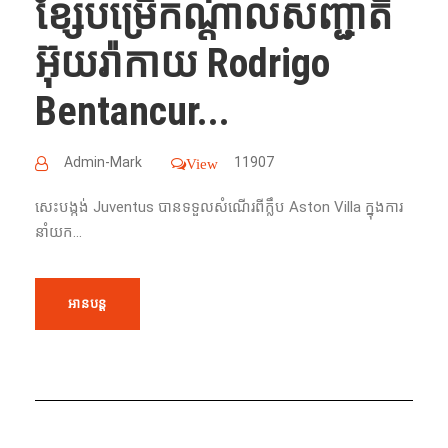
ខ្សែបម្រើកណ្តាលសញ្ជាតិ
អ៊ុយរ៉ាកាយ Rodrigo
Bentancur...
Admin-Mark
11907
View
សេះបង្កង់ Juventus បានទទួលសំណើរពីក្លឹប Aston Villa ក្នុងការ
នាំយក...
អានបន្ត