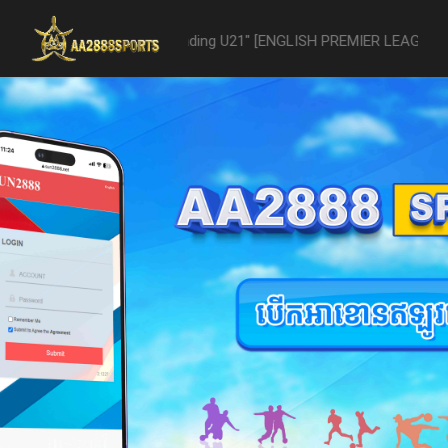
21 -vs- Reading U21" [ENGLISH PREMIER LEAGUE 2 U21 - 04/22] was a