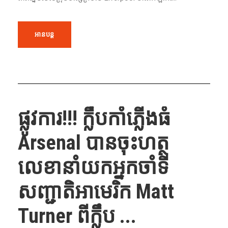
អានបន្ត
ផ្លូវការ!!!​ ក្លឹបកាំភ្លើងធំ
Arsenal បានចុះហត្ថ
លេខានាំយកអ្នកចាំទី
សញ្ជាតិអាមេរិក Matt
Turner ពីក្លឹប ...