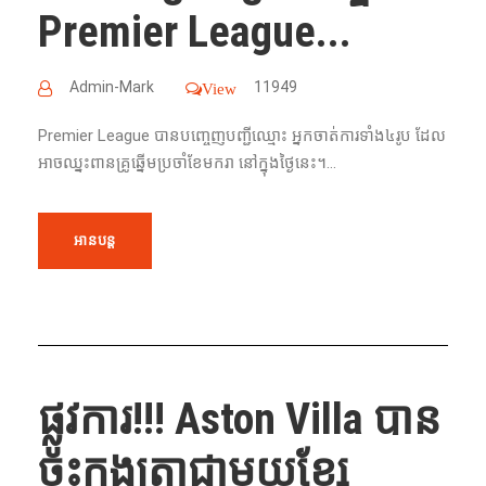
Premier League...
Admin-Mark
11949
View
Premier League បាន​បញ្ចេញបញ្ជីឈ្មោះ ​អ្នក​ចាត់​ការ​ទាំង​៤រូប​ ដែល​
អាច​ឈ្នះ​ពាន​គ្រូ​ឆ្នើម​ប្រចាំ​ខែ​មករា នៅ​ក្នុង​ថ្ងៃ​នេះ​។...
អានបន្ត
ផ្លូវការ!!! Aston Villa បាន
ចុះកុងត្រាជាមួយខ្សែ