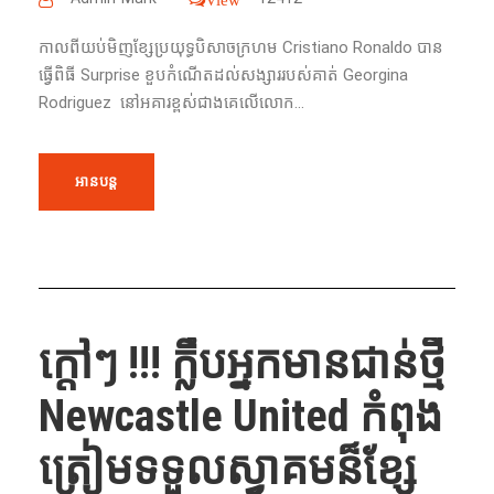
កាល​ពី​យប់មិញ​ខ្សែ​ប្រយុទ្ធបិសាចក្រហម Cristiano Ronaldo ​បាន​
ធ្វើ​ពិធី Surprise ​ខួប​កំណើតដល់សង្សាររបស់គាត់​ Georgina
Rodriguez ​ នៅ​អគារ​ខ្ពស់​ជាង​គេ​លើ​លោក...
អានបន្ត
ក្តៅៗ !!!​ ក្លឹបអ្នកមានជាន់ថ្មី
Newcastle United កំពុង
ត្រៀមទទួលស្វាគមន៏ខ្សែ