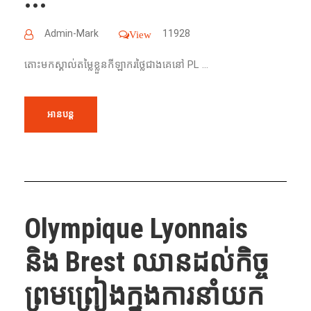
Admin-Mark
11928
View
តោះមកស្គាល់តម្លៃខ្លួនកីឡាករថ្លៃជាងគេនៅ PL ...
អានបន្ត
Olympique Lyonnais
និង Brest ឈានដល់កិច្ច
ព្រមព្រៀងក្នុងការនាំយក