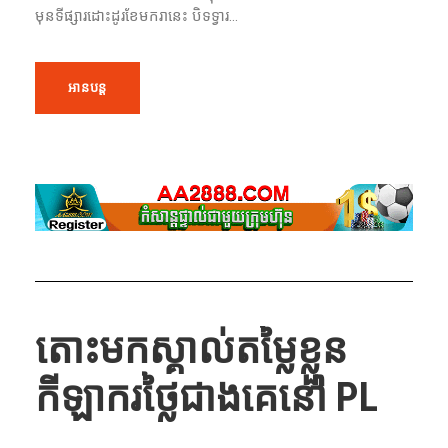
មុនទីផ្សារដោះដូរខែមករានេះ បិទទ្វារ...
អានបន្ត
តោះមកស្គាល់តម្លៃខ្លួន
កីឡាករថ្លៃជាងគេនៅ PL
...