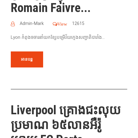
Romain Faivre...
Admin-Mark
12615
View
Lyon កំពុងចចារនាំយកខ្សែបម្រើវ័យក្មេងសញ្ជាតិបារាំង...
អានបន្ត
Liverpool គ្រោងជះលុយ
ប្រមាណ ៦៥លានអឺរ៉ូ