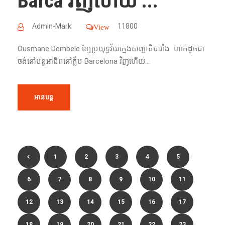
Barca វិញ​ហើយ​ ...
Admin-Mark
11800
View
Ousmane Dembele ខ្សែ​ប្រយុទ្ធវ័យក្មេងសញ្ជាតិបារាំង​ ហាក់ដូចជា
ចង់​នៅ​បន្ត​អាជីព​នៅ​ក្លឹប​ Barcelona វិញ​ហើយ​...
អានបន្ត
1
2
3
4
5
6
7
8
9
10
11
12
13
14
15
16
17
18
19
20
21
22
23