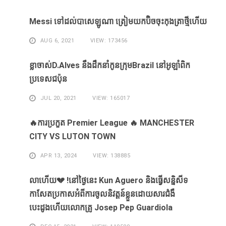
Messi ​ទៅ​ដល់​បាសេឡូណា ​ត្រៀម​យក​ប៊ិច​ចុះ​កុងត្រា​ថ្មី​ហើយ​
AUG 6, 2021
VIEW: 173456
ខ្លា​ចាស់D.Alves ​នឹង​ដឹក​នាំ​កូន​ក្រុម​Brazil ​នៅ​អូឡាំពិក​
ប្រទេស​ជប៉ុន​
JUL 20, 2021
VIEW: 165017
🔥ការប្រកួត Premier League 🔥 MANCHESTER
CITY VS LUTON TOWN
APR 13, 2024
VIEW: 138885
លាហេីយ💔 !នៅថ្ងៃនេះ Kun Aguero និងធ្វេីសន្និសីទ
កាសែតប្រកាសអំពីការចូលនិវត្តន៍ខ្លួនដោយសារ​ជំងឺ​
បេះដូងហេីយលោកគ្រូ Josep Pep Guardiola