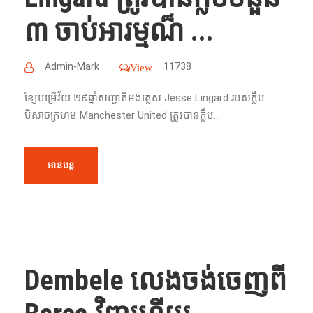
៣ ចាប់អារម្មណ៏ ...
Admin-Mark
11738
View
ខ្សែបម្រើវ័យ ២៩ឆ្នាំ​សញ្ជាតិអង់គ្លេស Jesse Lingard របស់ក្លឹប
បិសាចក្រហម Manchester United ត្រូវបានក្លឹប...
អានបន្ត
Dembele លេងចង់ចេញពី