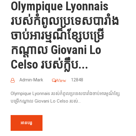
Olympique Lyonnais
របស់កំពូលប្រទេសបារាំង
ចាប់អារម្មណ៏ខ្សែបម្រើ
កណ្តាល Giovani Lo
Celso របស់ក្លឹប...
Admin-Mark
12848
View
Olympique Lyonnais របស់កំពូលប្រទេសបារាំងចាប់អារម្មណ៏ខ្សែ
បម្រើកណ្តាល Giovani Lo Celso របស់...
អានបន្ត