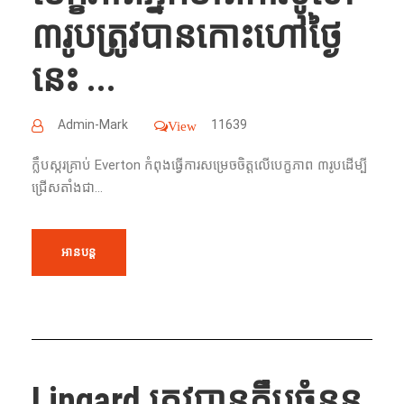
៣រូបត្រូវបានកោះហៅថ្ងៃ
នេះ ...
Admin-Mark
11639
View
ក្លឹបស្ករគ្រាប់ Everton កំពុងធ្វើការសម្រេចចិត្តលើបេក្ខភាព ៣រូបដើម្បី
ជ្រើសតាំងជា...
អានបន្ត
Lingard ត្រូវបានក្លឹបចំនួន