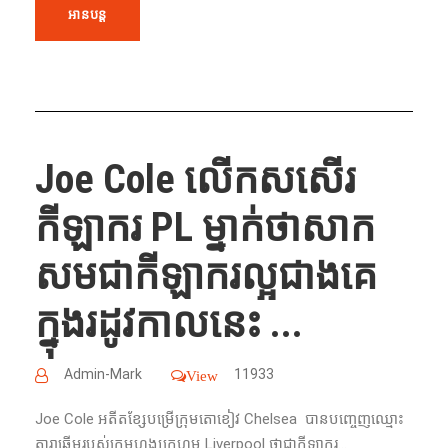
អានបន្ត
Joe Cole លើកសសើរ
កីឡាករ PL ម្នាក់ថាសាក
សមជាកីឡាករល្អជាងគេ
ក្នុងរដូវកាលនេះ ...
Admin-Mark
11933
View
Joe Cole អតីតខ្សែបម្រើក្រុមតោខៀវ Chelsea បានបញ្ចេញឈ្មោះ
តារាឆ្នើមរបស់ក្រុមហង្សក្រហម Liverpool ថាជាកីឡាករ...