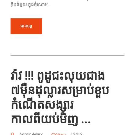
ក្លិបធំមួយ ក្នុងចំណោម...
អានបន្ត
វ៉ាវ !!! ពូដូជះលុយជាង
៧ម៉ឺនដុល្លារសម្រាប់ខួប
កំណើតសង្សារ
កាលពីយប់មិញ ...
Admin-Mark
12412
View