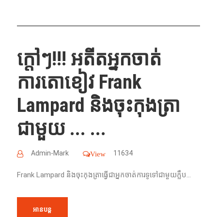
ក្តៅៗ​!!!​ អតីតអ្នកចាត់
ការតោខៀវ Frank
Lampard និងចុះកុងត្រា
ជាមួយ ... ...
Admin-Mark
11634
View
Frank Lampard និងចុះកុងត្រាធ្វើជាអ្នកចាត់ការទូទៅជាមួយក្លឹប...
អានបន្ត