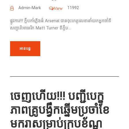
Admin-Mark
11992
View
ផ្លូវការ!!!​ ក្លឹបកាំភ្លើងធំ Arsenal បានចុះហត្ថលេខានាំយកអ្នកចាំទី
សញ្ជាតិអាមេរិក Matt Turner ពីក្លឹប...
អានបន្ត
ចេញហើយ!!!​ បញ្ជីបេក្ខ
ភាពគ្រូបង្វឹកឆ្នើមប្រចាំខែ
មករាសម្រាប់ក្របខ័ណ្ឌ