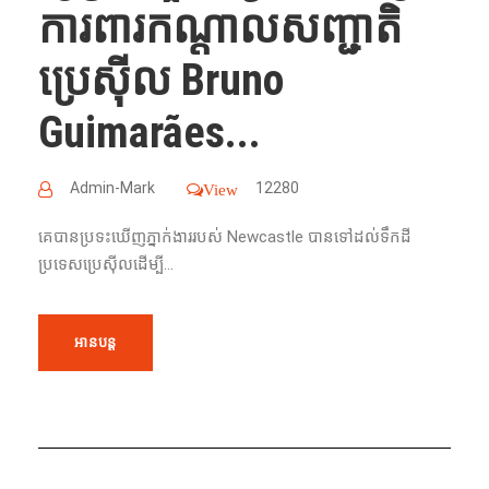
ការពារកណ្តាលសញ្ជាតិ
ប្រេស៊ីល Bruno
Guimarães...
Admin-Mark
12280
View
គេបានប្រទះឃើញភ្នាក់ងាររបស់ Newcastle បានទៅដល់ទឹកដី
ប្រទេសប្រេស៊ីលដើម្បី...
អានបន្ត