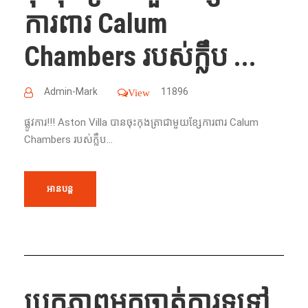
ការពារ Calum
Chambers របស់ក្លឹប ...
Admin-Mark
11896
View
ផ្លូវការ!!! Aston Villa បានចុះកុងត្រាជាមួយខ្សែការពារ Calum
Chambers របស់ក្លឹប...
អានបន្ត
បេក្ខភាពអ្នកចាត់ការទូទៅ