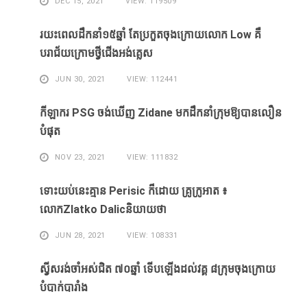
DEC 15, 2021
VIEW: 119509
រយះពេលដឹកនាំ១៥​ឆ្នាំ ​តែ​ប្រកួត​ចុង​ក្រោយ​លោក Low ​គឺ​
បរាជ័យ​ក្រោម​ថ្វី​ជើង​អង់គ្លេស​
JUN 30, 2021
VIEW: 112441
កីឡាករ PSG ​ចង់​ឃើញ​ Zidane ​មក​ដឹក​នាំ​ក្រុម​ឱ្យ​បាន​លឿន​
បំផុត​
NOV 23, 2021
VIEW: 111832
ទោះ​យប់​នេះ​គ្មាន Perisic ក៏​ដោយ​ គ្រូ​ក្រូអាត ៖​
លោកZlatko Dalicនិយាយថា
JUN 28, 2021
VIEW: 108331
ស្វីសរង់​ចាំ​អស់​ជិត ៧០ឆ្នាំ ទើប​ឡើង​ដល់​វគ្គ​ ៨ក្រុម​ចុង​ក្រោយ​
បំបាក់បារាំង