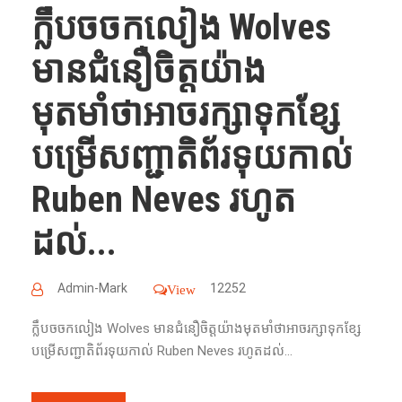
ក្លឹបចចកលៀង Wolves
មានជំនឿចិត្តយ៉ាង
មុតមាំថាអាចរក្សាទុកខ្សែ
បម្រើសញ្ជាតិព័រទុយកាល់
Ruben Neves រហូត
ដល់...
Admin-Mark
12252
View
ក្លឹបចចកលៀង Wolves មានជំនឿចិត្តយ៉ាងមុតមាំថាអាចរក្សាទុកខ្សែ
បម្រើសញ្ជាតិព័រទុយកាល់ Ruben Neves រហូតដល់...