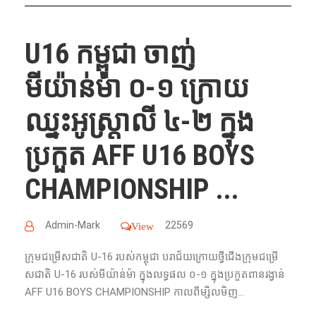
U16 កម្ពុជា ចាញ់​
មីយ៉ាន់ម៉ា​ ០-១ ក្រោយ​
ឈ្នះ​អូស្ត្រាលី​ ៤-២ ក្នុង​
ប្រកួត​ AFF U16 BOYS
CHAMPIONSHIP ...
Admin-Mark
22569
View
ក្រុម​ជម្រើសជាតិ​ U-16 របស់​កម្ពុជា​ បរាជ័យក្រោយថ្វីជើងក្រុម​ជម្រើ
សជាតិ​ U-16 របស់​មីយ៉ាន់ម៉ា​​ ក្នុង​លទ្ធផល​ ០-១ ក្នុង​ប្រកួត​ពាន​រង្វាន់
AFF U16 BOYS CHAMPIONSHIP កាលពីម្សិលមិញ...