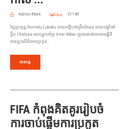
Admin-Mark
31148
View
ខ្សែប្រយុទ្ធ​ Romelu Lukaku បាន​បង្ហើបថា​​ត្រឹម​តែ​រយៈពេល​១ឆ្នាំ​នៅ​
ក្លឹប​ Chelsea សោះ​អ្នក​គាំទ្រ​ Inter Milan ភ្លេចអស់​ថា​គេ​អាច​ធ្វើ​អី​
បាន​ខ្លះ​លើ​ទីលាន​ប្រកួត...
អានបន្ត
FIFA កំពុង​គិត​គូររៀបចំ
ការ​ចាប់​ផ្ដើម​ការ​ប្រកួត​