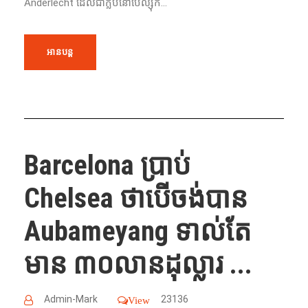
Anderlecht ដែល​ជា​ក្លឹប​នៅ​បែល្ស៊ិក​​...
អានបន្ត
Barcelona ប្រាប់
Chelsea ថាបើ​ចង់​បាន​
Aubameyang ទាល់តែ
មាន ៣០លាន​ដុល្លារ​ ...
Admin-Mark
23136
View