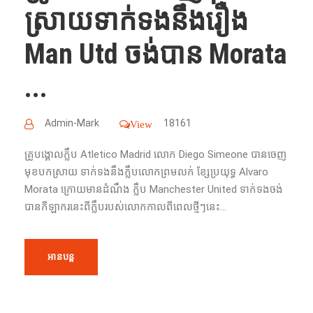
ស្រាយទាក់​ទង​នឹង​រឿង​
Man Utd ចង់​បាន​ Morata
...
Admin-Mark
18161
View
គ្រូបង្គោល​ក្លឹប​ Atletico Madrid លោក​ Diego Simeone បាន​ចេញ
មុខបកស្រាយ ទាក់ទង​នឹង​ក្លឹប​លោក​ព្រម​លក់​​ ខ្សែប្រយុទ្ធ​ Alvaro
Morata ក្រោយ​មាន​ដំណឹង​​ ក្លឹប​ Manchester United ទាក់ទង​ចង់​
បាន​កីឡាករ​នេះ​ពី​ក្លឹប​របស់​លោក​កាល​ពី​ពេល​ថ្មីៗ​នេះ​...
អានបន្ត