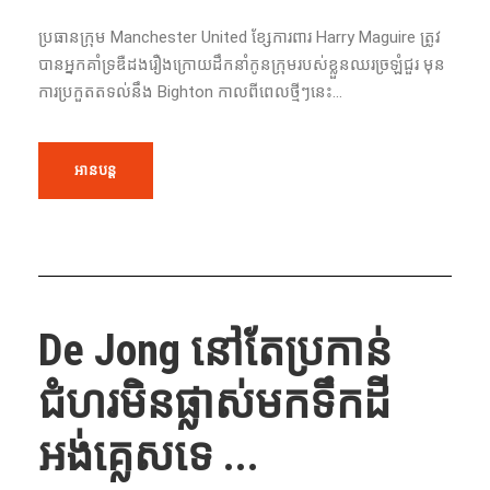
ប្រធាន​ក្រុម​ Manchester United ខ្សែការពារ​ Harry Maguire ត្រូវ​
បាន​អ្នកគាំទ្រ​ឌឺ​ដង​រឿង​ក្រោយដឹក​នាំ​កូន​ក្រុម​របស់​ខ្លួន​ឈរ​ច្រឡំ​ជួរ​ មុន​
ការ​ប្រកួត​តទល់នឹង​ Bighton កាល​ពី​ពេលថ្មីៗនេះ...
អានបន្ត
De Jong នៅ​តែ​ប្រកាន់
ជំហរមិនផ្លាស់មកទឹកដី
អង់គ្លេសទេ ...