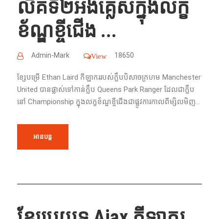
លីគទី២អង់គ្លេសក្នុង​លក្ខ
ខ័ណ្ឌ​ខ្ចី​ជើង​ ...
Admin-Mark
18650
View
ខ្សែបម្រើ​ Ethan Laird ​កីឡាករ​របស់​ក្លឹប​បិសាចក្រហម Manchester
United បាន​ផ្លាស់​ទៅ​កាន់​ក្លឹប​ Queens Park Ranger ដែល​ជា​ក្លឹប​
នៅ​ Championship ក្នុង​លក្ខខ័ណ្ឌ​ខ្ចី​ជើង​ជា​ផ្លូវការ​កាលពីម្សិលមិញ...
អានបន្ត
ខ្សែប្រយុទ្ធ​ Ajax កីឡាករ