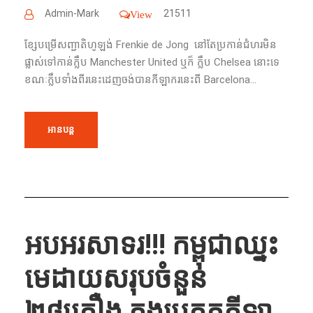
Admin-Mark
21511
View
ខ្សែ​បម្រើសញ្ជាតិហូឡង់​ Frenkie de Jong ​​ នៅតែប្រកាន់ជំហរមិន
ផ្លាស់ទៅ​កាន់​ក្លឹប​ Manchester United ឬ​ក៏​ ក្លឹប​ Chelsea នោះ​ទេ​
ខណៈ​ក្លឹប​ទាំង​ពីរ​នេះ​ដេញ​ចង់​បាន​កីឡាករ​នេះ​ពី​ Barcelona...
អានបន្ត
អបអរសាទរ!!! កម្ពុជា​ឈ្នះ​
មេដាយ​សរុប​ចំនួន​
២៨គ្រឿង ក្នុង​ប្រកួត​​កីឡា​