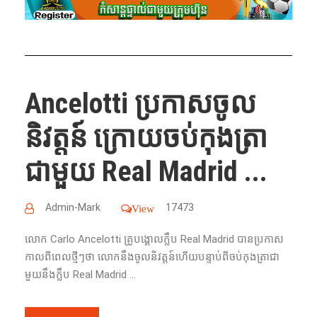
Ancelotti ប្រកាស​ចូល​
និវត្តន៍​​ ក្រោយ​ចប់​កុងត្រា
ជាមួយ​ Real Madrid ...
Admin-Mark
17473
View
លោក​ Carlo Ancelotti គ្រូបង្គោល​ក្លឹប​ Real Madrid បាន​ប្រកាស
កាលពីពេលថ្មីៗថា​ លោក​នឹងចូល​និវត្តន៍​ហើយ​បន្ទាប់​ពី​ចប់​កុងត្រាជា​
មួយ​នឹង​ក្លឹប​ Real Madrid ...