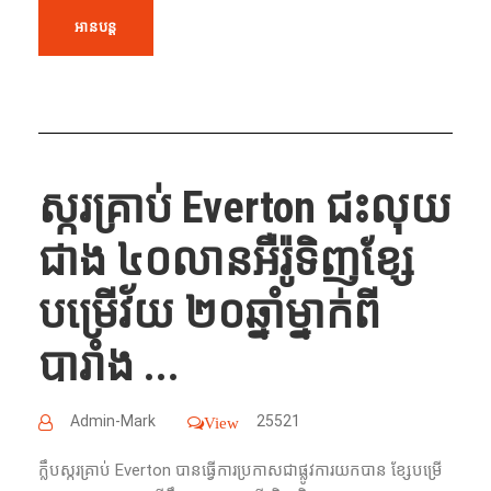
អានបន្ត
ស្ករគ្រាប់ Everton ជះលុយ
ជាង ៤០លានអឺរ៉ូទិញខ្សែ
បម្រើវ័យ ២០ឆ្នាំម្នាក់ពី
បារាំង ...
Admin-Mark
25521
View
ក្លឹប​ស្ករគ្រាប់ Everton បាន​ធ្វើ​ការ​ប្រកាស​ជា​ផ្លូវការ​យក​បាន​ ខ្សែ​បម្រើ​