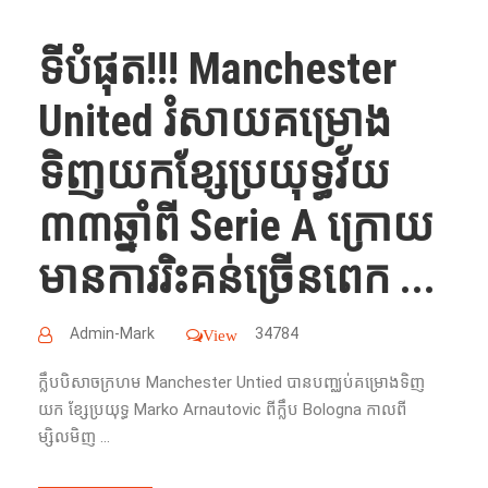
ទីបំផុត!!! Manchester
United រំសាយ​គម្រោង​
ទិញ​យក​ខ្សែប្រយុទ្ធ​វ័យ​
៣៣ឆ្នាំ​ពី​ Serie A ក្រោយ​
មាន​ការ​រិះគន់​ច្រើន​ពេក​ ...
Admin-Mark
34784
View
ក្លឹបបិសាចក្រហម​ Manchester Untied បាន​បញ្ឈប់​គម្រោង​ទិញ​
យក​ ខ្សែប្រយុទ្ធ​ Marko Arnautovic ពី​ក្លឹប​ Bologna កាលពី
ម្សិលមិញ ​...