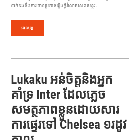
ទាក់ទង​នឹង​ការ​ចោទ​ប្រកាន់​រឿង​ក្ដី​រំលោភ​សេពសន្ថវៈ​...
អានបន្ត
Lukaku អន់ចិត្តនិងអ្នក
គាំទ្រ Inter ដែលភ្លេច
សមត្ថភាពខ្លួនដោយសារ
ការផ្ទេរទៅ Chelsea ១រដូវ
កាល ...