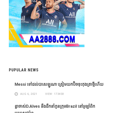
PUPULAR NEWS
Messi ​ទៅ​ដល់​បាសេឡូណា ​ត្រៀម​យក​ប៊ិច​ចុះ​កុងត្រា​ថ្មី​ហើយ​
AUG 6, 2021
VIEW: 173458
ខ្លា​ចាស់D.Alves ​នឹង​ដឹក​នាំ​កូន​ក្រុម​Brazil ​នៅ​អូឡាំពិក​