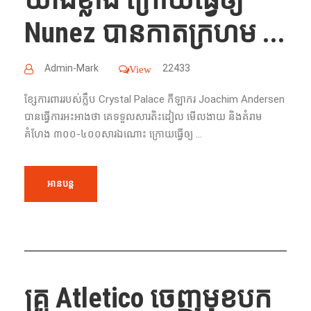
Nunez បាន​កាត​ក្រហម​ ...
Admin-Mark
22433
View
ខ្សែការពារ​របស់​ក្លឹប​ Crystal Palace កីឡាករ Joachim Andersen
បាន​ធ្វើ​ការ​អះអាង​ថា​ គេ​ទទួល​សារ​តិះដៀល​ មើល​ងាយ​ និង​គំរាម​
គំហែង​ ៣០០-៤០០សារ​ឯណោះ​ ក្រោយ​ធ្វើ​ឲ្យ​ ...
អានបន្ត
គ្រូ​ Atletico ចេញមុខបក