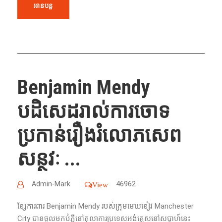
អានបន្ត
Benjamin Mendy
បដិសេដ​រាល់​ការ​ចោទ​
ប្រកាន់​រឿង​រំលោភ​សេព
សន្ថវៈ​ ...
Admin-Mark
46962
View
ខ្សែការពារ​ Benjamin Mendy របស់ក្រុមមេឃខៀវ Manchester
City បាន​ចូល​មក​បំភ្លឺ​នៅ​តុលាការ​ប្រទេស​អង់គ្លេស​នៅ​សប្ដាហ៍​នេះ​