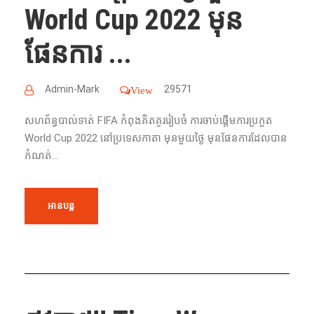
World Cup 2022 មុន​
ផែនការ ...
Admin-Mark
29571
View
សហព័ន្ធបាល់ទាត់ FIFA កំពុង​គិត​គូររៀបចំ ការ​ចាប់​ផ្ដើម​ការ​ប្រកួត​
World Cup 2022 នៅ​ប្រទេស​កាតា​ មុន​មួយ​ថ្ងៃ​ មុន​ផែនការ​ដែល​បាន​
កំណត់...
អានបន្ត