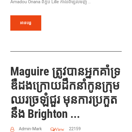
Amadou Onana ពី​ក្លឹប​ Lille កាលពីម្សិលមិញ​ ...
អានបន្ត
Maguire ត្រូវ​បាន​អ្នកគាំទ្រ​
ឌឺដងក្រោយ​ដឹកនាំ​កូន​ក្រុម​
ឈរ​ច្រឡំ​​ជួរ​ មុន​ការ​ប្រកួត​
នឹង​ Brighton ...
Admin-Mark
22159
View