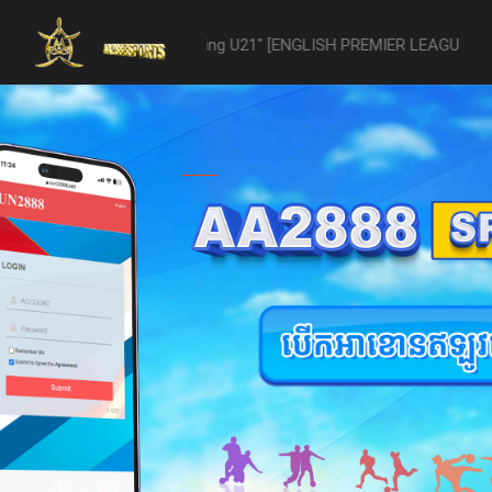
 -vs- Reading U21" [ENGLISH PREMIER LEAGUE 2 U21 - 04/22] was aban