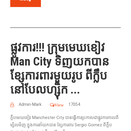
ផ្លូវការ​!!! ក្រុមមេឃខៀវ
Man City ទិញ​យក​បាន​
ខ្សែ​ការពារ​មួយ​រូប​ ពី​ក្លឹប​
នៅ​បែលហ្ស៊ិក​ ...
Admin-Mark
17054
View
ក្លឹបមេឃខៀវ​ Manchester City បាន​ធ្វើ​ការ​ប្រកាស​ជា​ផ្លូវការ​កាលពី
ម្សិលមិញ​ ក្នុង​ការ​នាំ​យក​បាន​ ខ្សែការពារ​ Sergio Gomez ពី​ក្លឹប​