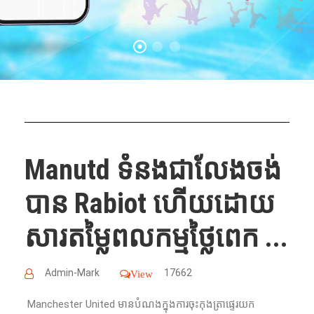
Manutd ទំនងជាលែង​ចង់​
បាន Rabiot ហើយដោយ​
សារ​តម្លៃពលកម្មថ្លៃពេក ...
Admin-Mark
17662
View
Manchester United មានបំណងក្នុង​ការ​​ចុះ​កុងត្រា​ផ្ទេរ​យក