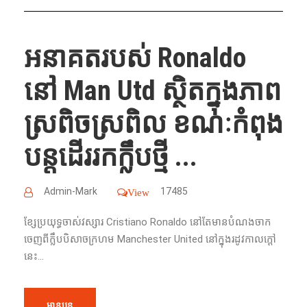
អនាគត​របស់​ Ronaldo
នៅ​ Man Utd ស្ថិតក្នុងភាព
ស្រពិចស្រពិល ខណៈ​កំពុង​
បន្តដើរ​រក​ក្លឹប​ថ្មី​ ...
Admin-Mark
17485
View
ខ្សែប្រយុទ្ធចាស់វស្សារ​ Cristiano Ronaldo នៅ​តែ​មាន​បំណង​ចាក
ចេញ​ពី​ក្លឹបបិសាចក្រហម​​ Manchester United នៅ​ក្នុង​រដូវកាល​ក្ដៅ​​
នេះ​...
អានបន្ត