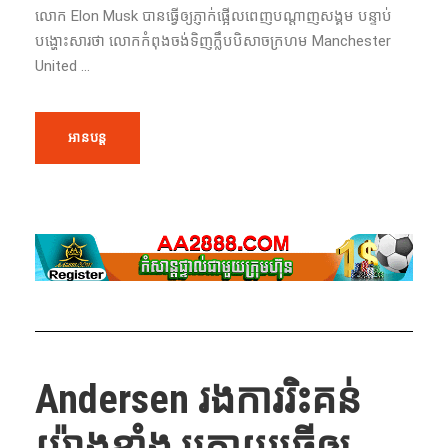
លោក Elon Musk បាន​ធ្វើ​ឲ្យ​ភ្ញាក់ផ្អើល​ពេញ​បណ្ដាញ​សង្គម បន្ទាប់​​​
បង្ហោះ​​សារ​ថា លោក​កំពុង​​ចង់ទិញ​ក្លឹប​បិសាចក្រហម Manchester
United ...
អានបន្ត
Andersen រងការរិះគន់
យ៉ាងខ្លាំង ក្រោយ​ធ្វើ​ឲ្យ​