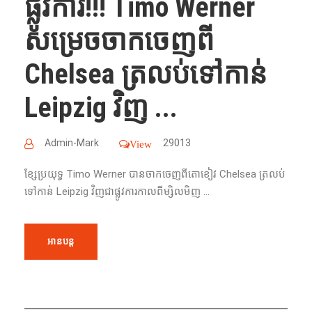
ផ្លូវការ!!! Timo Werner​
សម្រេចចាកចេញ​ពី​
Chelsea ត្រលប់​ទៅ​កាន់​
Leipzig វិញ ...
Admin-Mark
29013
View
​ខ្សែប្រយុទ្ធ​ Timo Werner បាន​ចាកចេញ​ពីតោខៀវ Chelsea ត្រលប់​
ទៅ​កាន់​ Leipzig វិញ​ជា​ផ្លូវការ​កាលពីម្សិលមិញ ...
អានបន្ត