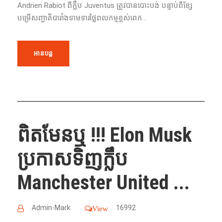
Andrien Rabiot ពី​ក្លឹប​ Juventus ត្រូវ​​បាន​បោះបង់ បន្ទាប់​ពី​ខ្សែ​
បម្រើ​សញ្ជាតិ​បារាំង​ទាមទារ​​ថ្លៃ​ពលកម្ម​ខ្ពស់​ពេក...
អានបន្ត
ពិតមែនឬ !!! Elon Musk
ប្រកាស​ទិញ​ក្លឹប
Manchester United ...
Admin-Mark
16992
View