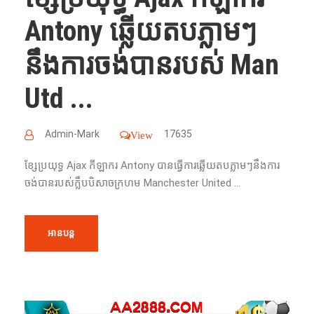
Antony ឆ្លើយ​តប​ភ្លាមៗ
នឹង​ការ​ចង់​បាន​របស់​ Man
Utd ...
Admin-Mark
17635
View
ខ្សែប្រយុទ្ធ​ Ajax កីឡាករ Antony បាន​ធ្វើ​ការ​ឆ្លើយ​​តបភ្លាមៗ​នឹង​ការ​
ចង់​បាន​របស់​ក្លឹបបិសាចក្រហម​ Manchester United ​​...
អានបន្ត