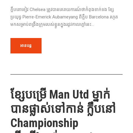
ក្លឹបតោខៀវ​ Chelsea ត្រូវ​បាន​គេរាយការណ៍ថា​កំពុងទាក់ទង ខ្សែ
ប្រយុទ្ធ​ Pierre-Emerick Aubameyang ពី​ក្លឹប​ Barcelona រហូត​
មក​សម្រាប់​ពង្រឹង​ក្រុម​របស់​ខ្លួន​ក្នុង​រដូវកាល​ក្ដៅ​នេះ​...
អានបន្ត
ខ្សែបម្រើ​ Man Utd ម្នាក់
បានផ្លាស់​ទៅ​កាន់​ ក្លឹប​នៅ​
Championship