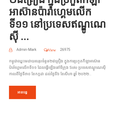
អាស៊ាន​ប៉ារ៉ាហ្គេម​លើក​
ទី១១ នៅប្រទេស​ឥណ្ឌូណេ
ស៊ី​ ...
Admin-Mark
26975
View
កម្ពុជា​ឈ្នះ​មេដាយ​សរុប​ចំនួន​២៨គ្រឿង ក្នុង​ការ​ប្រកួតកីឡា​អាស៊ាន​
ប៉ារ៉ាហ្គេម​លើក​ទី១១​ ដែល​ធ្វើ​ឡើង​នៅ​ទី​ក្រុង​ Solo ប្រទេស​ឥណ្ឌូណេស៊ី​
កាល​ពី​ថ្ងៃ​ទី​៣០ ខែ​កក្កដា ដល់​ថ្ងៃ​ទី៦ ខែ​សីហា ឆ្នាំ ២០២២...
អានបន្ត