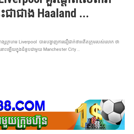
នេះជាជាង Haaland ...
ង្ស​ក្រហម​ Liverpool បាន​បង្ហាញ​ការ​ជឿជាក់​ថា​អតីត​ក្រុម​របស់​លោក​ ថា​
aland នោះ​ឡើយ​ក្នុងជំនួបជាមួយ Manchester City ...