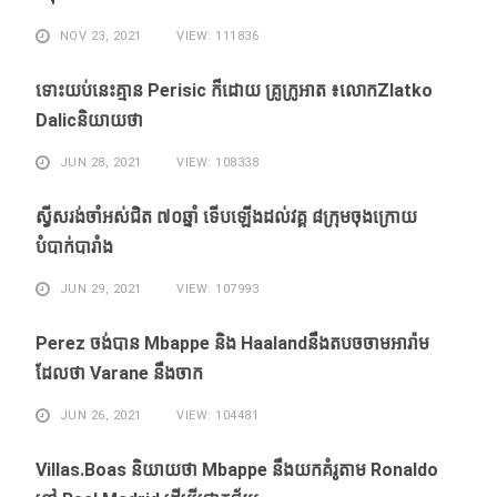
NOV 23, 2021
VIEW: 111836
ទោះ​យប់​នេះ​គ្មាន Perisic ក៏​ដោយ​ គ្រូ​ក្រូអាត ៖​លោកZlatko
Dalicនិយាយថា
JUN 28, 2021
VIEW: 108338
ស្វីសរង់​ចាំ​អស់​ជិត ៧០ឆ្នាំ ទើប​ឡើង​ដល់​វគ្គ​ ៨ក្រុម​ចុង​ក្រោយ​
បំបាក់បារាំង
JUN 29, 2021
VIEW: 107993
Perez ចង់​បាន​ Mbappe និង​ Haaland​នឹង​​តបចចាមអារ៉ាម​
ដែល​ថា Varane នឹង​ចាក
JUN 26, 2021
VIEW: 104481
Villas.Boas និយាយ​ថា Mbappe ​នឹង​យក​គំរូ​តាម Ronaldo