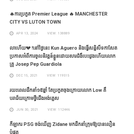
🔥ការប្រកួត Premier League 🔥 MANCHESTER
CITY VS LUTON TOWN
APR 13, 2024
VIEW: 138889
លាហេីយ💔 !នៅថ្ងៃនេះ Kun Aguero និងធ្វេីសន្និសីទកាសែត
ប្រកាសអំពីការចូលនិវត្តន៍ខ្លួនដោយសារ​ជំងឺ​បេះដូងហេីយលោក
គ្រូ Josep Pep Guardiola
DEC 15, 2021
VIEW: 119515
រយះពេលដឹកនាំ១៥​ឆ្នាំ ​តែ​ប្រកួត​ចុង​ក្រោយ​លោក Low ​គឺ​
បរាជ័យ​ក្រោម​ថ្វី​ជើង​អង់គ្លេស​
JUN 30, 2021
VIEW: 112446
កីឡាករ PSG ​ចង់​ឃើញ​ Zidane ​មក​ដឹក​នាំ​ក្រុម​ឱ្យ​បាន​លឿន​
បំផុត​