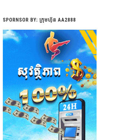
SPORNSOR BY: ក្រុមហ៊ុន AA2888