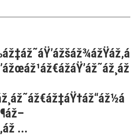
áž‡áž˜áŸ’ážšáž¾ážŸáž‚á
’ážœáž¹áž€ážáŸ’áž˜áž¸áž
áž¸áž˜áž€áž‡áŸ†áž“áž½á
ž¶áž–
ž ...