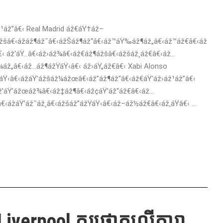
ž¹áž”â€‹ Real Madrid áž€áŸ†áž–
ážšâ€‹ážáž¶áž˜â€‹ážŠáž¶áž“â€‹áž™áŸ‰áž¶áž„â€‹áž™áž€â€‹áž
â€‹ áž‘áŸ…â€‹áž›áž¾â€‹áž€áž¶ážšâ€‹ážšáž¸áž€â€‹áž…
áž„â€‹áž…áž¶ážŸáŸ‹â€‹ áž›áŸ„áž€â€‹ Xabi Alonso
áŸ‹â€‹ážáŸ’ážšáž¼ážœâ€‹áž”áž¶áž“â€‹áž€áŸ’áž›áž¹áž”â€‹
‹áž’áŸ’ážœáž¾â€‹áž‡áž¶â€‹áž¢áŸ’áž“áž€â€‹áž…
‹ážáŸ’áž˜áž¸â€‹ážšáž”ážŸáŸ‹â€‹áž–áž½áž€â€‹áž‚áŸâ€‹ ...
យ Liverpool គួរផ្តោតលើតារា