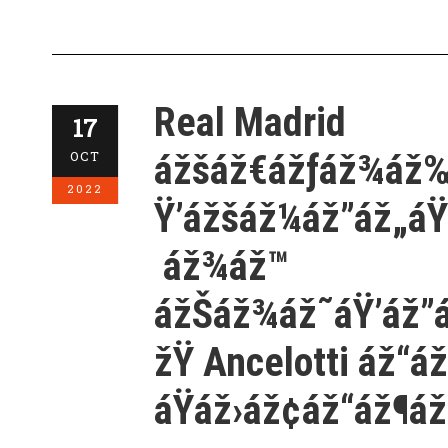
Real Madrid
17
ážšáž€ážƒáž¾áž‰
OCT
2022
Ÿ’ážšáž¼áž”áž„áŸ
áž¾áž™
ážŠáž¾áž˜áŸ’áž”
žŸ Ancelotti áž“á
áŸáž›áž¢áž“áž¶áž‚á