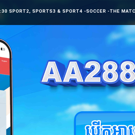
T2, SPORTS3 & SPORT4 -SOCCER -THE MATCH BETWEEN 