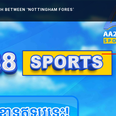
"NOTTINGHAM FOREST U21 -VS- READING U21" [ENGLI