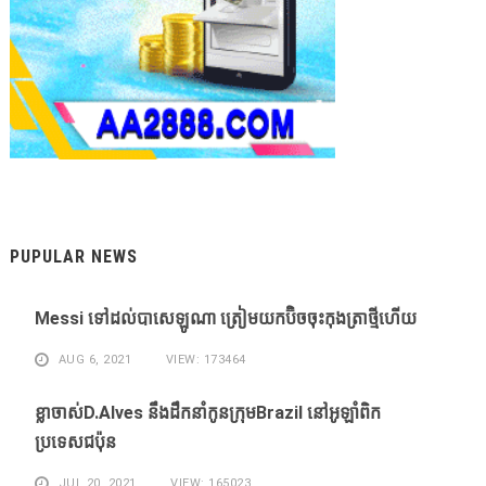
PUPULAR NEWS
Messi ​ទៅ​ដល់​បាសេឡូណា ​ត្រៀម​យក​ប៊ិច​ចុះ​កុងត្រា​ថ្មី​ហើយ​
AUG 6, 2021
VIEW: 173464
ខ្លា​ចាស់D.Alves ​នឹង​ដឹក​នាំ​កូន​ក្រុម​Brazil ​នៅ​អូឡាំពិក​
ប្រទេស​ជប៉ុន​
JUL 20, 2021
VIEW: 165023