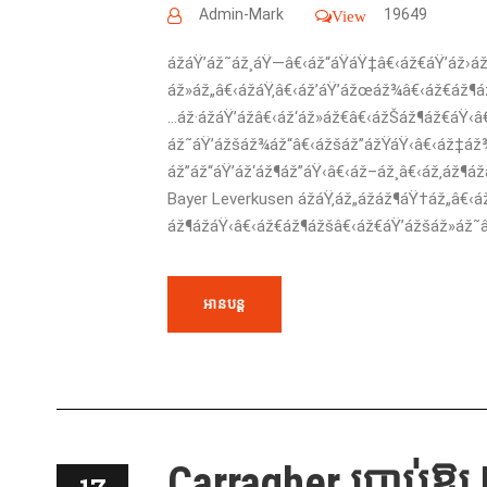
Admin-Mark
19649
View
ážáŸ’áž˜áž¸áŸ—â€‹áž“áŸáŸ‡â€‹áž€áŸ’áž›á
áž»áž„â€‹ážáŸ‚â€‹áž’áŸ’ážœáž¾â€‹áž€áž¶
…áž·ážáŸ’ážâ€‹áž‘áž»áž€â€‹ážŠáž¶áž€áŸ‹
áž˜áŸ’ážšáž¾áž“â€‹ážšáž”ážŸáŸ‹â€‹áž‡áž¾
áž”áž“áŸ’áž‘áž¶áž”áŸ‹â€‹áž–áž¸â€‹áž‚áž¶áž
Bayer Leverkusen ážáŸ‚áž„ážáž¶áŸ†áž„â€
áž¶ážáŸ‹â€‹áž€áž¶ážšâ€‹áž€áŸ’ážšáž»áž˜â€
អានបន្ត
Carragher ប្រាប់់ឱ្