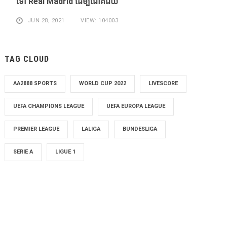
​ទៅ Real Madrid ​ដើម្បី​ជោគជ័យ​
JUN 28, 2021
VIEW: 104003
TAG CLOUD
AA2888 SPORTS
WORLD CUP 2022
LIVESCORE
UEFA CHAMPIONS LEAGUE
UEFA EUROPA LEAGUE
PREMIER LEAGUE
LALIGA
BUNDESLIGA
SERIE A
LIGUE 1