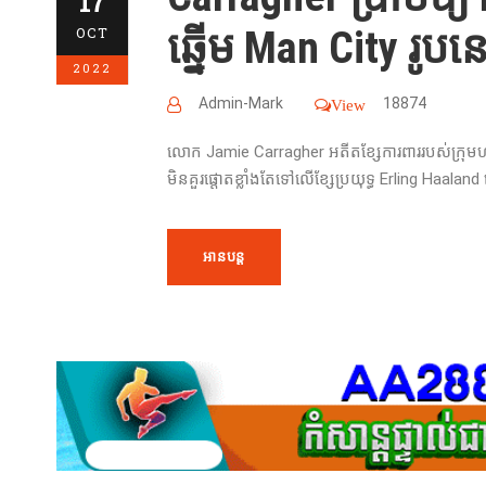
17
ឆ្នើម Man City រូប
OCT
2022
Admin-Mark
18874
View
លោក​ Jamie Carragher អតីត​ខ្សែ​ការពារ​របស់​ក្រុម​ហ
មិន​គួរ​ផ្តោត​ខ្លាំង​តែ​ទៅ​លើ​ខ្សែប្រយុទ្ធ​ Erling Ha
អានបន្ត