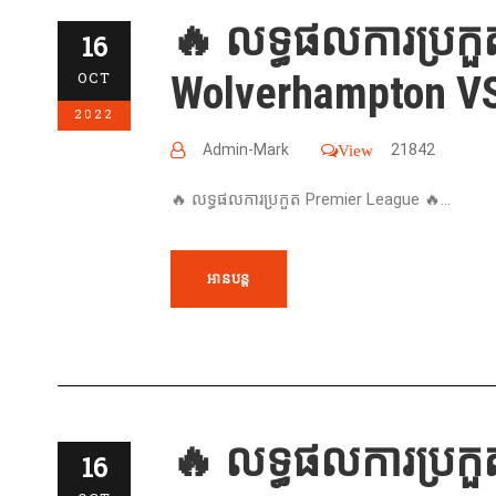
🔥 លទ្ធផលការប្រកួ
16
Wolverhampton VS
OCT
2022
Admin-Mark
21842
View
🔥 លទ្ធផលការប្រកួត Premier League 🔥...
អានបន្ត
🔥 លទ្ធផលការប្រកួ
16