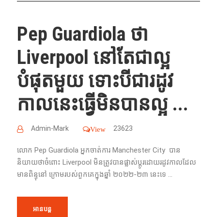
Pep Guardiola ថា
Liverpool នៅតែជាល្អ
បំផុតមួយ ទោះបីជារដូវ
កាលនេះធ្វើមិនបានល្អ ...
Admin-Mark
23623
View
លោក Pep Guardiola អ្នកចាត់ការ Manchester City បាន
និយាយថាចំពោះ Liverpool មិនត្រូវបានផ្លាស់ប្តូរដោយរដូវកាលដែល
មានពិន្ទុនៅ ក្រោមរបស់ពួកគេក្នុងឆ្នាំ ២០២២-២៣ នេះទេ ...
អានបន្ត