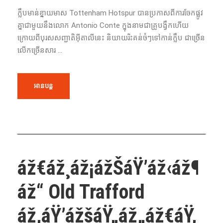
ក្លឹបមាន់ខ្នាយមាស Tottenham Hotspur បានប្រកាសពីការចែកផ្លូវ
គ្នាជាមួយនឹងលោក Antonio Conte ក្នុងនាមជាគ្រូបង្វឹកហើយ
ក្រោយពីបុរសសញ្ជាតិអ៊ីតាលីនេះ និយាយរិះគន់ចំៗទៅកាន់ក្លឹប ជាច្រើន
លើកច្រើនសារ ...
អានបន្ត
áž€áž¸áž¡ážŠáŸ’áž‹áž¶
áž“ Old Trafford
áž‚áŸ’ážšáŸ„áž„áž€áŸ‚