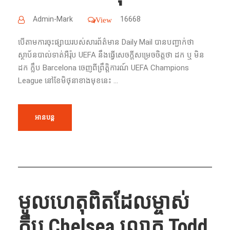
Admin-Mark
16668
View
បើ​តាម​ការ​ចុះ​ផ្សាយ​របស់​សារព័ត៌មាន Daily Mail បានបញ្ជាក់ថា
ស្ថាប័ន​បាល់ទាត់​អឺរ៉ុប UEFA នឹង​ធ្វើ​សេចក្ដីសម្រេចចិត្ត​ថា ដក ឬ មិន​
ដក ក្លឹប Barcelona ចេញ​ពី​ព្រឹត្តិការណ៍ UEFA Champions
League នៅ​ខែ​មិថុនា​ខាង​មុខ​នេះ ...
អានបន្ត
មូលហេតុពិតដែលម្ចាស់
ក្លឹប Chelsea លោក Todd