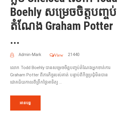
Boehly សម្រេចចិត្តបញ្ចប់
តំណែង Graham Potter
...
Admin-Mark
21440
View
លោក Todd Boehly បានសម្រេចចិត្តបញ្ចប់តំណែងអ្នកចាត់ការ
Graham Potter ពីភារកិច្ចរបស់គាត់ បន្ទាប់ពីកិច្ចប្រជុំមិនបាន
ជោគជ័យកាលពីព្រឹកថ្ងៃអាទិត្យ ...
អានបន្ត