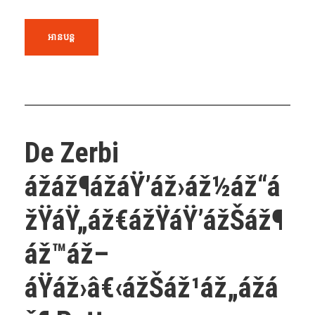
អានបន្ត
De Zerbi
ážáž¶ážáŸ’áž›áž½áž“á
žŸáŸ„áž€ážŸáŸ’ážŠáž¶
áž™áž–
áŸáž›â€‹ážŠáž¹áž„ážá