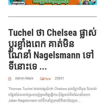
Tuchel ថា Chelsea ផ្លាស់
ប្តូរខ្លាំងពេក គាត់មិន
ណែនាំ Nagelsmann ទៅ
ទីនោះទេ ...
Admin-Mark
23631
View
Thomas Tuchel មាន​អារម្មណ៍​ថា Chelsea ​ខុស​ប្លែក​ពី​មុន ដែលជា​
កន្លែង​ដែល​គាត់​ស្រលាញ់ចូលចិត្តធ្វើការ ប៉ុន្តែ​គាត់​មិន​​ណែនាំ​លោក
Julian Nagelsmann ទៅដឹកនាំក្រុមនៅទីនោះដែរឬទេ ...