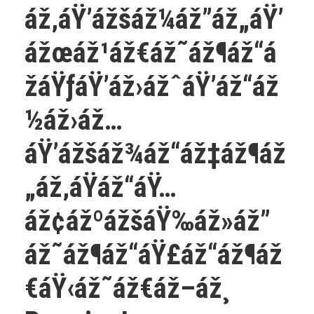
áž‚áŸ’ážšáž¼áž”áž„áŸ’
ážœáž¹áž€áž˜áž¶áž“á
žáŸƒáŸ’áž›ážˆáŸ’áž“áž
½áž›áž…
áŸ’ážšáž¾áž“áž‡áž¶áž
„áž‚áŸáž“áŸ…
áž¢ážºážšáŸ‰áž»áž”
áž˜áž¶áž“áŸ£áž“áž¶áž
€áŸ‹áž˜áž€áž–áž¸