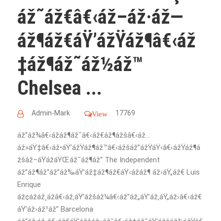
áž˜áž€â€‹áž–áž·áž—
áž¶áž€áŸ’ážŸáž¶â€‹áž
‡áž¶áž˜áž½áž™
Chelsea ...
Admin-Mark
17769
View
áž”áž¾â€‹ážáž¶áž˜â€‹áž€áž¶ážšâ€‹áž…
áž»áŸ‡â€‹áž•áŸ’ážŸáž¶áž™â€‹ážšáž”ážŸáŸ‹â€‹ážŸáž¶á
žšáž–áŸážáŸŒáž˜áž¶áž“ The Independent
áž”áž¶áž“áž”áž‰áŸ’áž‡áž¶áž€áŸ‹ážáž¶ áž›áŸ„áž€ Luis
Enrique
áž¢ážáž¸ážâ€‹áž‚áŸ’ážšáž¼â€‹áž”áž„áŸ’áž‚áŸ„áž›â€‹áž€
áŸ’áž›áž¹áž” Barcelona