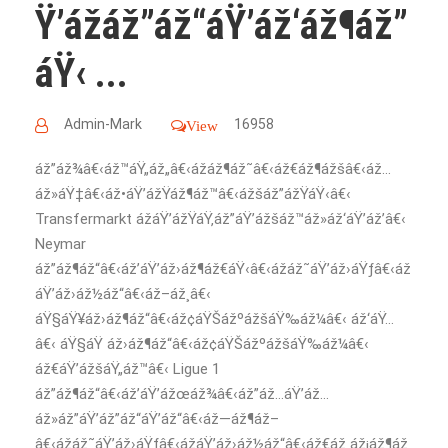
Ÿ’ážáž”áž“áŸ’áž‘áž¶áž”
áŸ‹ ...
Admin-Mark
16958
View
áž”áž¾â€‹áž™áŸ„áž„â€‹ážáž¶áž˜â€‹áž€áž¶ážšâ€‹áž…
áž»áŸ‡â€‹áž•áŸ’ážŸáž¶áž™â€‹ážšáž”ážŸáŸ‹â€‹
Transfermarkt ážáŸ’ážŸáŸ‚áž”áŸ’ážšáž™áž»áž‘áŸ’áž’â€‹
Neymar
áž”áž¶áž“â€‹áž’áŸ’áž›áž¶áž€áŸ‹â€‹ážáž˜áŸ’áž›áŸƒâ€‹áž
áŸ’áž›áž½áž“â€‹áž–áž¸â€‹
áŸ§áŸ¥áž›áž¶áž“â€‹áž¢áŸŠážºážšáŸ‰áž¼â€‹ áž‘áŸ…
â€‹ áŸ§áŸ áž›áž¶áž“â€‹áž¢áŸŠážºážšáŸ‰áž¼â€‹
áž€áŸ’ážšáŸ„áž™â€‹ Ligue 1
áž”áž¶áž“â€‹áž’áŸ’ážœáž¾â€‹áž”áž…áŸ’áž…
áž»áž”áŸ’áž”áž“áŸ’áž“â€‹áž—áž¶áž–
â€‹ážáž˜áŸ’áž›áŸƒâ€‹ážáŸ’áž›áž½áž“â€‹áž€áž¸áž¡áž¶áž