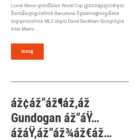
Lionel Messi ម្ចាស់ជើងឯក World Cup ត្រូវបានផ្សារភ្ជាប់ជាមួយ
នឹងការវិលត្រឡប់ទៅកាន់ Barcelona ក៏ដូចជាការផ្លាស់ប្តូរដ៏មាន
សក្តានុពលទៅកាន់ MLS ជាមួយ David Beckham ដែលគ្រប់គ្រង
Inter Miami ...
អានបន្ត
áž¢áž“áž¶áž‚áž
Gundogan áž“áŸ…
ážáŸ‚áž”áž¾áž€áž…