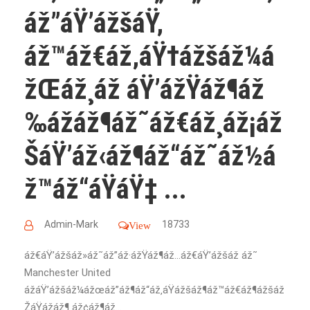
áž”áŸ’ážšáŸ‚
áž™áž€áž‚áŸ†ážšáž¼á
žŒáž¸áž áŸ’ážŸáž¶áž
‰ážáž¶áž˜áž€áž¸áž¡áž
ŠáŸ’áž‹áž¶áž“áž˜áž½á
ž™áž“áŸáŸ‡ ...
Admin-Mark
18733
View
áž€áŸ’ážšáž»áž˜áž”áž·ážŸáž¶áž…áž€áŸ’ážšáž áž˜
Manchester United
ážáŸ’ážšáž¼ážœáž”áž¶áž“áž‚áŸážšáž¶áž™áž€áž¶ážšáž
ŽáŸážáž¶ áž¢áž¶áž…