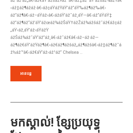
áž“áž·áž„â€‹áž€áŸ’ážšáž»áž˜â€‹áž‡áž˜áŸ’ážšáž¾ážŸâ€
‹áž‡áž¶ážáž·â€‹áž¢áŸážŸáŸ’áž”áŸ‰áž¶áž‰â€‹
áž“áž¶â€‹áž–áŸáž›â€‹ážáŸ’áž˜áž¸áŸ—â€‹áž“áŸáŸ‡
áž”áž¶áž“áž’áŸ’ážœáž¾ážŠáŸ†ážŽáž¾ážšáž˜áž€áž¢áž
„áŸ‹áž‚áŸ’áž›áŸážŸ
ážŠáž¾áž˜áŸ’áž”áž¸â€‹áž˜áž€â€‹áž–áž·áž—
áž¶áž€áŸ’ážŸáž¶â€‹áž€áž¶ážšáž„áž¶ážšâ€‹áž‡áž¶áž˜á
ž½áž™â€‹áž€áŸ’áž›áž¹áž” Chelsea ...
អានបន្ត
មក​ស្គាល់​! ខ្សែប្រយុទ្ធ​