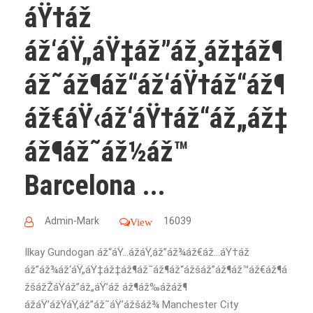
áŸ†áž
áž‘áŸ„áŸ‡áž”áž¸áž‡áž¶
áž˜áž¶áž“áž‘áŸ†áž“áž¶
áž€áŸ‹áž‘áŸ†áž“áž„áž‡
áž¶áž˜áž½áž™
Barcelona ...
Admin-Mark
16039
View
Ilkay Gundogan áž“áŸ…ážáŸ‚áž”áž¾áž€áž…áŸ†áž
áž”áž¾áž‘áŸ„áŸ‡áž‡áž¶áž˜áž¶áž“ážšáž”áž¶áž™áž€áž¶á
žšážŽáŸáž”áž„áŸ’áž áž¶áž‰ážáž¶
ážáŸ’ážŸáŸ‚áž”áž˜áŸ’ážšáž¾ Manchester City