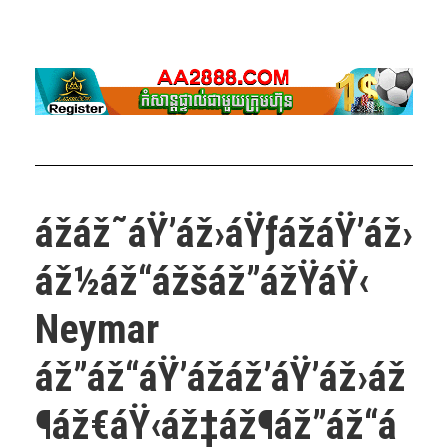
ážáž˜áŸ’áž›áŸƒážáŸ’áž›
áž½áž“ážšáž”ážŸáŸ‹
Neymar
áž”áž“áŸ’ážáž’áŸ’áž›áž
¶áž€áŸ‹áž‡áž¶áž”áž“á