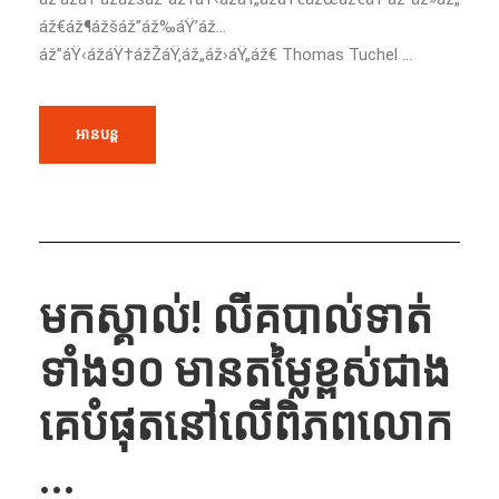
áž€áž¶ážšáž”áž‰áŸ’áž…
áž”áŸ‹ážáŸ†ážŽáŸ‚áž„áž›áŸ„áž€ Thomas Tuchel ...
អានបន្ត
មក​ស្គាល់!​ លីគ​បាល់ទាត់​
ទាំង​១០​ មាន​តម្លៃ​ខ្ពស់​ជាង​
គេ​បំផុត​នៅ​លើ​ពិភព​លោក
...