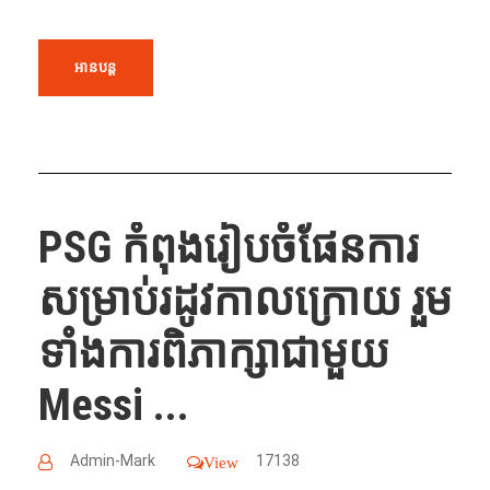
អានបន្ត
PSG កំពុងរៀបចំផែនការ
សម្រាប់រដូវកាលក្រោយ រួម
ទាំងការពិភាក្សាជាមួយ
Messi ...
Admin-Mark
17138
View