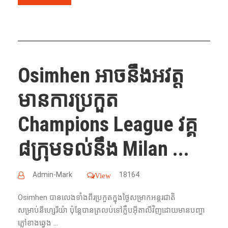
Osimhen អាចនឹងអវត្ត
មានការប្រកួត
Champions League វគ្គ
៨ក្រុមទល់នឹង Milan ...
Admin-Mark
18164
View
Osimhen បានលេងទាំងពីរប្រកួតក្នុងថ្ងៃសម្រាកអន្តរជាតិ
សម្រាប់នីហ្សេរីយ៉ា ប៉ុន្តែបានត្រលប់ទៅក្លឹបអ៊ីតាលីវិញដោយមានបញ្ហា
ភ្លៅខាងឆ្វេង ...