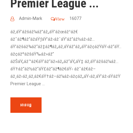
Premier League ...
Admin-Mark
16077
View
áž‚áŸ’ážšáž¼áž”áž„áŸ’ážœáž¹áž€
áž˜áž¶áž“ážáŸƒáŸ’áž›ážˆáŸ’áž“áž½áž›áž…
áŸ’ážšáž¾áž“áž‡áž¶áž„áž‚áŸáž”áž„áŸ’áž¢ážŸáŸ‹áž“áŸ…
áž¢ážºážšáŸ‰áž»áž”
ážŠáŸ„áž™áž€áŸ’áž“áž»áž„áž“áŸ„áŸ‡ áž‚áŸ’ážšáž¼áž…
áŸ†áž“áž½áž“áŸ£áž“áž¶áž€áŸ‹ áž˜áž€áž–
áž¸áž›áž¸áž‚áž€áŸ†áž–áž¼áž›áž¢áž„áŸ‹áž‚áŸ’áž›áŸážŸ
Premier League ...
អានបន្ត