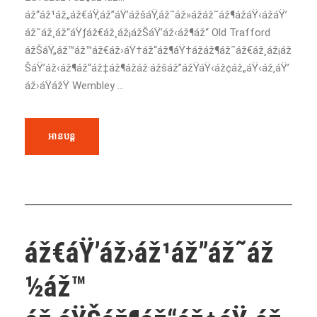
áž“áž¹áž„áž€áŸ‚áž”áŸ’ážšáŸ‚áž˜áž»ážáž˜áž¶ážáŸ‹ážáŸ’
áž˜áž¸áž“áŸƒáž€áž¸áž¡ážŠáŸ’áž‹áž¶áž“ Old Trafford
ážŠáŸ„áž™áž™áž€áž›áŸ†áž“áž¶áŸ†ážáž¶áž˜áž€áž¸áž¡áž
ŠáŸ’áž‹áž¶áž“áž‡áž¶ážáž·ážšáž”ážŸáŸ‹áž¢áž„áŸ‹áž‚áŸ’
áž›áŸážŸ Wembley ...
អានបន្ត
áž€áŸ’áž›áž¹áž”áž˜áž
½áž™