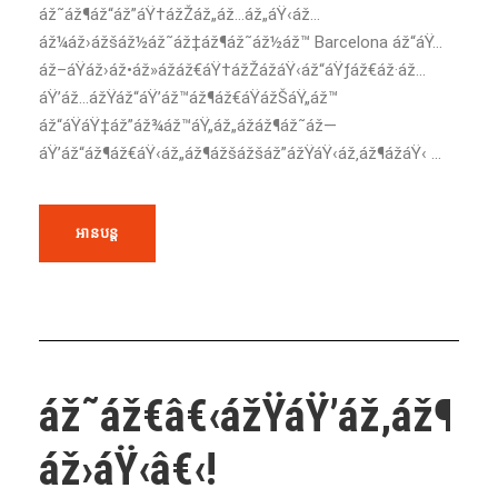
áž˜áž¶áž“áž”áŸ†ážŽáž„áž…áž„áŸ‹áž…
áž¼áž›ážšáž½áž˜áž‡áž¶áž˜áž½áž™ Barcelona áž“áŸ…
áž–áŸáž›áž•áž»ážáž€áŸ†ážŽážáŸ‹áž“áŸƒáž€áž·áž…
áŸ’áž…ážŸáž“áŸ’áž™áž¶áž€áŸážŠáŸ„áž™
áž“áŸáŸ‡áž”áž¾áž™áŸ„áž„ážáž¶áž˜áž—
áŸ’áž“áž¶áž€áŸ‹áž„áž¶ážšážšáž”ážŸáŸ‹áž‚áž¶ážáŸ‹ ...
អានបន្ត
áž˜áž€â€‹ážŸáŸ’áž‚áž¶
áž›áŸ‹â€‹!