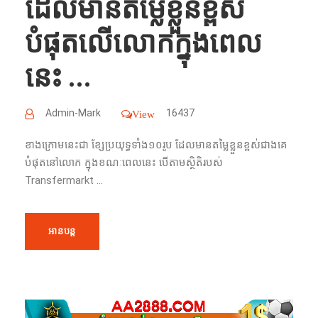
ដែលមាន​តម្លៃ​ខ្លួន​ខ្ពស់​
បំផុត​លើ​លោក​ក្នុង​ពេល​
នេះ ...
Admin-Mark
16437
View
ខាង​ក្រោម​នេះ​ជា​ ខ្សែប្រយុទ្ធ​ទាំង​១០​រូប​ ដែល​មាន​តម្លៃ​ខ្លួន​ខ្ពស់​ជាង​គេ​
បំផុត​នៅ​លោក​ ក្នុង​ខណៈ​ពេល​នេះ​ បើ​តាម​ស្ថិតិ​របស់​
Transfermarkt ...
អានបន្ត