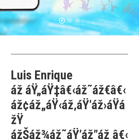
Luis Enrique
áž áŸ„áŸ‡â€‹áž˜áž€â€‹
áž¢áž„áŸ‹áž‚áŸ’áž›áŸá
žŸ
ážŠáž¾áž˜áŸ’áž”áž¸â€‹