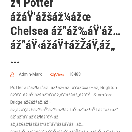
ž¶ Potter
ážáŸ’ážšáž¼ážœ
Chelsea áž”áž‰áŸ’áž…
áž”áŸ‹ážáŸ†ážŽáŸ‚áž„
...
Admin-Mark
18488
View
Potter áž”áž¶áž“áž…áž¶áž€áž…áŸáž‰áž–áž¸ Brighton
áž‘áŸ…áž‚áŸ’ážšáž”áŸ‹áž‚áŸ’ážšáž„áž“áŸ… Stamford
Bridge áž€áž¶áž›áž–
áž¸ážáŸ‚áž€áž‰áŸ’áž‰áž¶áž†áŸ’áž“áž¶áŸ†áž˜áž»áž“
áž”áž“áŸ’áž‘áž¶áž”áŸ‹áž–
áž¸áž€áž¶ážšážŸáž˜áŸ’ážšáŸáž…áž…
áž·ážáŸ’ážážšáž”ážŸáŸ‹ážáŸ„ážáŸ€ážœáž€áŸ’áž“áž»áž„