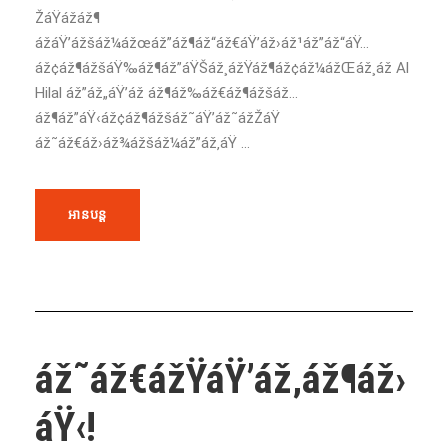
ŽáŸážáž¶
ážáŸ’ážšáž¼ážœáž”áž¶áž“áž€áŸ’áž›áž¹áž”áž“áŸ…
áž¢áž¶ážšáŸ‰áž¶áž”áŸŠáž¸ážŸáž¶áž¢áž¼ážŒáž¸áž Al
Hilal áž”áž„áŸ’áž áž¶áž‰áž€áž¶ážšáž…
áž¶áž”áŸ‹áž¢áž¶ážšáž˜áŸ’áž˜ážŽáŸ
áž˜áž€áž›áž¾ážšáž¼áž”áž‚áŸ ...
អានបន្ត
áž˜áž€ážŸáŸ’áž‚áž¶áž›
áŸ‹!