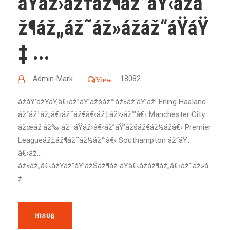
áŸáž›áž†áž¶áž”áŸ‹ážá
ž¶áž„áž˜áž»ážáž“áŸáŸ
‡ ...
Admin-Mark
18082
View
ážáŸ’ážŸáŸ‚â€‹áž”áŸ’ážšáž™áž»áž‘áŸ’áž’ Erling Haaland
áž“áž¹áž„â€‹áž˜áž€â€‹áž‡áž½áž™â€‹ Manchester City
ážœáž·áž‰ áž–áŸáž›â€‹áž”áŸ’ážšáž€áž½ážâ€‹ Premier
Leagueáž‡áž¶áž˜áž½áž™â€‹ Southampton áž“áŸ…
â€‹áž…
áž»áž„â€‹ážŸáž”áŸ’ážŠáž¶áž áŸâ€‹ážáž¶áž„â€‹áž˜áž»á
ž ...
អានបន្ត