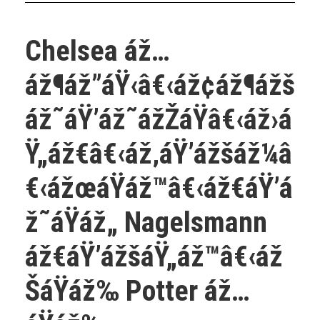
Chelsea áž…
áž¶áž”áŸ‹â€‹áž¢áž¶ážš
áž˜áŸ’áž˜ážŽáŸâ€‹áž›á
Ÿ„áž€â€‹áž‚áŸ’ážšáž¼â
€‹ážœáŸáž™â€‹áž€áŸ’á
ž˜áŸáž„ Nagelsmann
áž€áŸ’ážšáŸ„áž™â€‹áž
ŠáŸáž‰ Potter áž…