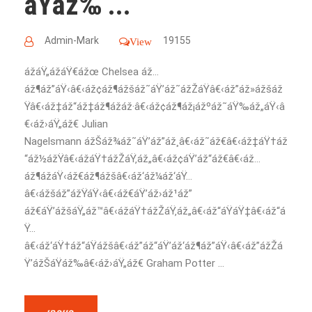
áŸáž‰ ...
Admin-Mark
19155
View
ážáŸ„ážáŸ€ážœ Chelsea áž…
áž¶áž”áŸ‹â€‹áž¢áž¶ážšáž˜áŸ’áž˜ážŽáŸâ€‹áž”áž»ážšáž
Ÿâ€‹áž‡áž“áž‡áž¶ážáž·â€‹áž¢áž¶áž¡ážºáž˜áŸ‰áž„áŸ‹â
€‹áž›áŸ„áž€ Julian
Nagelsmann ážŠáž¾áž˜áŸ’áž”áž¸â€‹áž˜áž€â€‹áž‡áŸ†áž
“áž½ážŸâ€‹ážáŸ†ážŽáŸ‚áž„â€‹áž¢áŸ’áž“áž€â€‹áž…
áž¶ážáŸ‹áž€áž¶ážšâ€‹áž‘áž¼áž‘áŸ…
â€‹ážšáž”ážŸáŸ‹â€‹áž€áŸ’áž›áž¹áž”
áž€áŸ’ážšáŸ„áž™â€‹ážáŸ†ážŽáŸ‚áž„â€‹áž“áŸáŸ‡â€‹áž“á
Ÿ…
â€‹áž‘áŸ†áž“áŸážšâ€‹áž”áž“áŸ’áž‘áž¶áž”áŸ‹â€‹áž”ážŽá
Ÿ’ážŠáŸáž‰â€‹áž›áŸ„áž€ Graham Potter ...