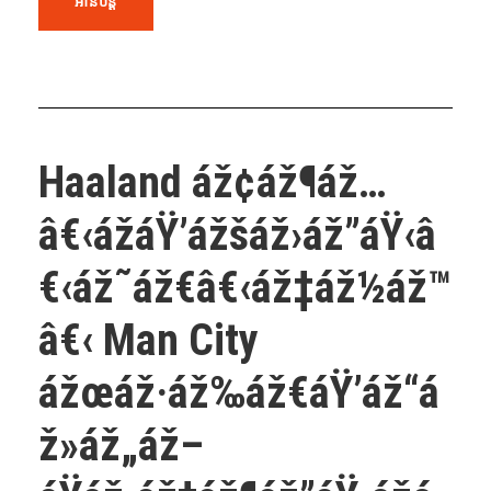
អានបន្ត
Haaland áž¢áž¶áž…
â€‹ážáŸ’ážšáž›áž”áŸ‹â
€‹áž˜áž€â€‹áž‡áž½áž™
â€‹ Man City
ážœáž·áž‰áž€áŸ’áž“á
ž»áž„áž–