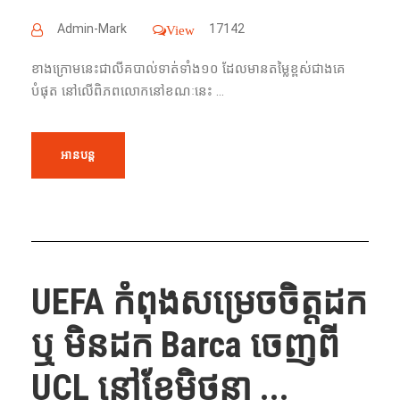
Admin-Mark
17142
View
ខាង​ក្រោម​នេះ​ជា​លីគ​​បាល់ទាត់​ទាំង​១០​ ដែល​មាន​តម្លៃ​ខ្ពស់​ជាង​គេ​
បំផុត​ នៅ​លើ​ពិភព​លោក​នៅ​ខណៈ​នេះ ...
អានបន្ត
UEFA កំពុង​សម្រេចចិត្ត​ដក
ឬ មិន​ដក​ Barca ចេញ​ពី
UCL នៅ​ខែ​មិថុនា ...