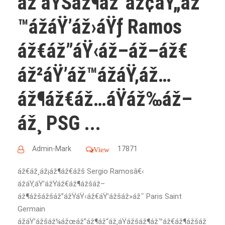
áž áŸŠáž¶áž“áž¢áŸ„áž
™ážáŸ’áž›áŸƒ Ramos
áž€áž”áŸ‹áž–áž–áž€
áž²áŸ’áž™ážáŸ‚áž…
áž¶áž€áž…áŸáž‰áž–
áž¸ PSG ...
Admin-Mark
17871
View
áž€áž¸áž¡áž¶áž€ážš Sergio Ramosâ€‹
ážáŸ‚áŸ’ážŸáž€áž¶ážšáž–
áž¶ážšážšáž”ážŸáŸ‹áž€áŸ’ážšáž»áž˜ Paris Saint
Germain
ážáŸ’ážšáž¼ážœáž”áž¶áž“áž‚áŸážšáž¶áž™áž€áž¶ážšáž