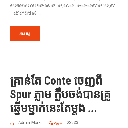
€ážšâ€‹áž€áž¶áž›â€‹áž–áž¸â€‹áž–áŸáž›ážáŸ’áž˜áž¸áŸ
—áž“áŸáŸ‡â€‹ ...
អានបន្ត
គ្រាន់តែ Conte ចេញពី
Spur ភ្លាម ក្លឹបចង់បានគ្រូ
ឆ្នើមម្នាក់នេះតែម្តង ...
Admin-Mark
23933
View