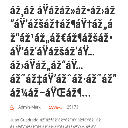
áž¸áž áŸážáž»áž•áž›áž
”áŸ’ážšáž†áž¶áŸ†áž„á
ž“áž¹áž„áž€áž¶ážšáž•
áŸ’áž‘áŸážšáž‘áŸ…
áž›áŸáž„áž“áŸ…
áž˜áž‡áŸ’ážˆáž·áž˜áž”
áž¼áž–áŸŒáž¶...
Admin-Mark
25173
View
Juan Cuadrado áž”áž¶áž“ážŸáž˜áŸ’ážšáŸáž…áž…
áž·ážáŸ’ážáž˜áž·áž“áž•áŸ’áž›áž¶ážŸáŸ‹áž‘áŸ…