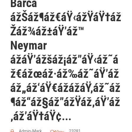
Barca
ážŠáž¶áž€áŸ‹ážŸáŸ†áž
Žáž¾áž±áŸ’áž™
Neymar
ážáŸ’ážšáž¡áž”áŸ‹áž˜á
ž€ážœáž·áž‰áž˜áŸ’áž
áž„áž‘áŸ€ážážáŸ‚áž˜áž
¶áž“áž§áž”ážŸáž‚áŸ’áž
‚áž’áŸ†áŸ¢...
Admin-Mark
23281
View