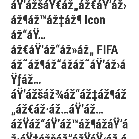
áŸ’ážšáŸ€áž„áž€áŸ’áž›
áž¶áž™áž‡áž¶ Icon
áž“áŸ…
áž€áŸ’áž“áž»áž„ FIFA
áž˜áž¶áž“ážáž˜áŸ’áž›á
Ÿƒáž…
áŸ’ážšáž¾áž“áž‡áž¶áž
„áž€áž·áž…áŸ’áž…
ážŸáž“áŸ’áž™áž¶ážáŸ’á