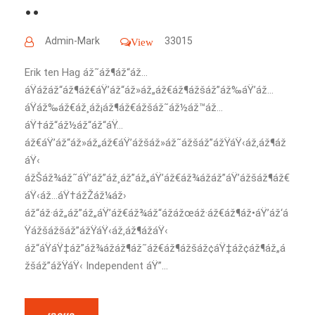
..
Admin-Mark
33015
View
Erik ten Hag áž˜áž¶áž“áž…
áŸážáž“áž¶áž€áŸ’áž“áž»áž„áž€áž¶ážšáž”áž‰áŸ’áž…
áŸáž‰áž€áž¸áž¡áž¶áž€ážšáž˜áž½áž™áž…
áŸ†áž“áž½áž“áž“áŸ…
áž€áŸ’áž“áž»áž„áž€áŸ’ážšáž»áž˜ážšáž”ážŸáŸ‹áž‚áž¶áž
áŸ‹
ážŠáž¾áž˜áŸ’áž”áž¸áž”áž„áŸ’áž€áž¾ážáž”áŸ’ážšáž¶áž€
áŸ‹áž…áŸ†ážŽáž¼áž›
áž“áž·áž„áž”áž„áŸ’áž€áž¾áž“ážážœáž·áž€áž¶áž•áŸ’áž‘á
Ÿážšážšáž”ážŸáŸ‹áž‚áž¶ážáŸ‹
áž“áŸáŸ‡áž”áž¾ážáž¶áž˜áž€áž¶ážšáž¢áŸ‡áž¢áž¶áž„á
žšáž”ážŸáŸ‹ Independent áŸ”...