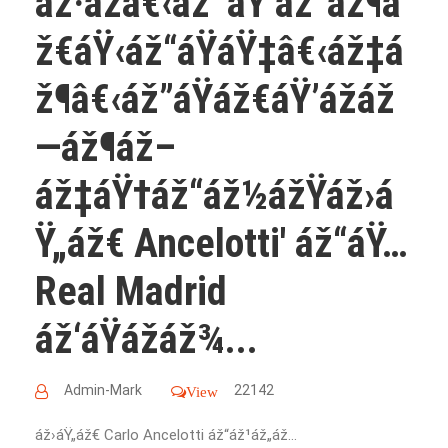
áž·ážâ€‹áž˜áŸ’áž“áž¶á
ž€áŸ‹áž“áŸáŸ‡â€‹áž‡á
ž¶â€‹áž”áŸáž€áŸ’ážáž
—áž¶áž–
áž‡áŸ†áž“áž½ážŸáž›á
Ÿ„áž€ Ancelotti' áž“áŸ…
Real Madrid
áž‘áŸážáž¾...
Admin-Mark
22142
View
áž›áŸ„áž€ Carlo Ancelotti áž“áž¹áž„áž…