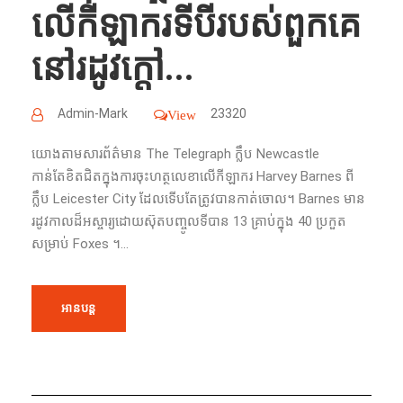
លើកីឡាករទីបីរបស់ពួកគេ
នៅរដូវក្តៅ...
Admin-Mark
23320
View
យោងតាមសារព័ត៌មាន The Telegraph ក្លឹប Newcastle
កាន់តែខិតជិតក្នុងការចុះហត្ថលេខាលើកីឡាករ Harvey Barnes ពី
ក្លឹប Leicester City ដែលទើបតែត្រូវបានកាត់ចោល។ Barnes មាន
រដូវកាលដ៏អស្ចារ្យដោយស៊ុតបញ្ចូលទីបាន 13 គ្រាប់ក្នុង 40 ប្រកួត
សម្រាប់ Foxes ។...
អានបន្ត