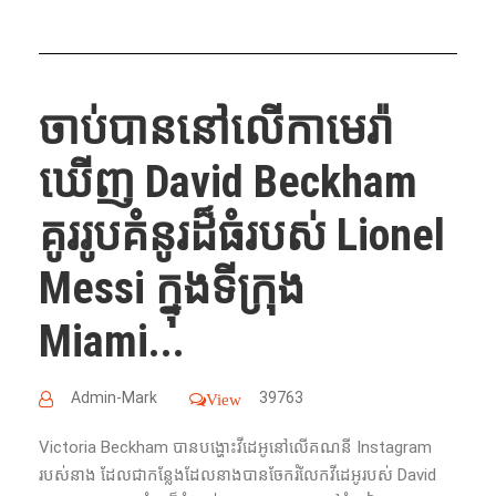
ចាប់បាននៅលើកាមេរ៉ា
ឃើញ David Beckham
គូររូបគំនូរដ៏ធំរបស់ Lionel
Messi ក្នុងទីក្រុង
Miami...
Admin-Mark
39763
View
Victoria Beckham បានបង្ហោះវីដេអូនៅលើគណនី Instagram
របស់នាង ដែលជាកន្លែងដែលនាងបានចែករំលែកវីដេអូរបស់ David