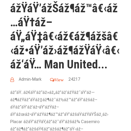
ážŸáŸ’ážŠáž¶áž™â€‹áž
…áŸ†áž–
áŸ„áŸ‡â€‹áž€áž¶ážšâ€
‹áž•áŸ’áž›áž¶ážŸáŸ‹â€‹
áž‘áŸ… Man United...
Admin-Mark
24217
View
áž“áŸ…áž€áŸ’áž“áž»áž„áž”áž‘ážŸáž˜áŸ’áž—
áž¶ážŸáž“áŸáž‡áž¶áž˜áž½áž™áž”áŸ’ážšáž–
áŸáž“áŸ’áž’áž•áŸ’ážŸáž–
áŸ’ážœáž•áŸ’ážŸáž¶áž™áž”áŸ’ážšáŸážŸáŸŠáž¸áž›
Placar ážáŸ’ážŸáŸ‚áž”áž˜áŸ’ážšáž¾ Casemiro
áž”áž¶áž“ážšáŸ€áž”ážšáž¶áž”áŸ‹áž–