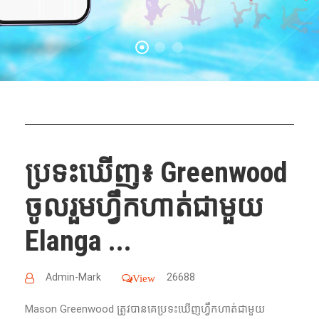
ប្រទះឃើញ៖ Greenwood
ចូលរួមហ្វឹកហាត់ជាមួយ
Elanga ...
Admin-Mark
26688
View
Mason Greenwood ត្រូវបានគេប្រទះឃើញហ្វឹកហាត់ជាមួយ