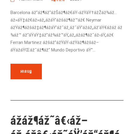
Barcelona áž”áž¶áž“ážŠáž¶áž€áŸ‹ážŸáŸ†ážŽáž¾áž…
áž»áŸ‡áž€áž»áž„ážáŸ’ážšáž¶áž™áž€ Neymar
ážŸáž¶ážšáž‡áž¶ážáŸ’áž˜áž¸áž˜áŸ’ážáž„áž‘áŸ€ážáž áž
¾áž™ áž“áŸáŸ‡áž”áž¾áž™áŸ„áž„ážáž¶áž˜áž›áŸ„áž€
Ferran Martinez ážšáž”ážŸáŸ‹ážŸáž¶ážšáž–
áŸážáŸŒáž˜áž¶áž“ Mundo Deportivo áŸ”...
អានបន្ត
ážáž¶áž˜â€‹áž–