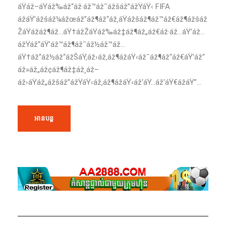
áŸáž–áŸáž‰áž“áž·áž™áž˜ážšáž”ážŸáŸ‹ FIFA
ážáŸ’ážšáž¼ážœáž”áž¶áž“áž‚áŸážšáž¶áž™áž€áž¶ážšáž
ŽáŸážáž¶áž…áŸ†ážŽáŸáž‰áž‡áž¶áž„áž€áž·áž…áŸ’áž…
ážŸáž“áŸ’áž™áž¶áž˜áž½áž™áž…
áŸ†áž“áž½áž“ážŠáŸ‚áž›áž‚áž¶ážáŸ‹áž˜áž¶áž“áž€áŸ’áž“
áž»áž„áž¢áž¶áž‡áž¸áž–
áž›áŸáž„ážšáž”ážŸáŸ‹áž‚áž¶ážáŸ‹áž‘áŸ…áž‘áŸ€ážáŸ”...
អានបន្ត