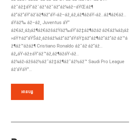
áž˜áž‡áŸ’ážˆáž¹áž˜áž”áž¼áž–áŸŒáž¶
áž”áž“áŸ’áž‘áž¶áž”áŸ‹áž–áž¸áž‚áž¶ážáŸ‹áž…áž¶áž€áž…
áŸáž‰ áž–áž¸ Juventus áŸ”
áž€áž¸áž¡áž¶áž€ážšážŸáž‰áŸ’áž‡áž¶ážáž·áž€áž¼áž¡áž
»áŸ†áž”áŸŠáž¸ážšáž¼áž”áž“áŸáŸ‡áž”áž¶áž“áž“áž·áž™á
ž¶áž™ážáž¶ Cristiano Ronaldo áž˜áž·áž“áž…
áž„áŸ‹áž±áŸ’áž™áž‚áž¶ážáŸ‹áž…
áž¼áž›ážšáž½áž˜áž‡áž¶áž˜áž½áž™ Saudi Pro League
áž‘áŸáŸ”...
អានបន្ត