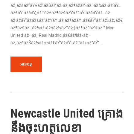
áž¸ážšáž”áŸ€áž”ážŠáŸ‚áž›áž‚áž¶ážáŸ‹áž˜áž¾áž›áž‘áŸ…
áž€áŸ’ážšáŸ„áž™áž€áž¶ážšážŸáž˜áŸ’ážšáŸáž…áž…
áž·ážáŸ’ážážšáž”ážŸáŸ‹áž‚áž¶ážáŸ‹áž€áŸ’áž“áž»áž„áž€
áž¶ážšáž…áž¼áž›ážšáž½áž˜áž‡áž¶áž˜áž½áž™ Man
United áž–áž¸ Real Madrid áž€áž¶áž›áž–
áž¸ážšážŠáž¼ážœáž€áŸ’ážáŸ…áž˜áž»áž“áŸ”...
អានបន្ត
Newcastle United គ្រោង
នឹងចុះហត្ថលេខា