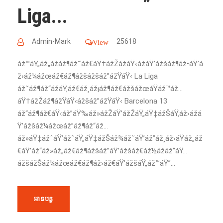
Liga...
Admin-Mark
25618
View
áž™áŸ„áž„ážáž¶áž˜áž€áŸ†ážŽážáŸ‹ážáŸ’ážšáž¶áž•áŸ’á
ž›áž¼ážœáž€áž¶ážšážšáž”ážŸáŸ‹ La Liga
áž˜áž¶áž“ážáŸ‚áž€áž¸áž¡áž¶áž€ážšážœáŸáž™áž…
áŸ†ážŽáž¶ážŸáŸ‹ážšáž”ážŸáŸ‹ Barcelona 13
áž“áž¶áž€áŸ‹áž”áŸ‰áž»ážŽáŸ’ážŽáŸ„áŸ‡ážŠáŸ‚áž›ážá
Ÿ’ážšáž¼ážœáž”áž¶áž“áž…
áž»áŸ‡ážˆáŸ’áž˜áŸ„áŸ‡ážŠáž¾áž˜áŸ’áž”áž¸áž›áŸáž„áž
€áŸ’áž“áž»áž„áž€áž¶ážšáž”áŸ’ážšáž€áž½ážáž“áŸ…
ážšážŠáž¼ážœáž€áž¶áž›áž€áŸ’ážšáŸ„áž™áŸ”...
អានបន្ត