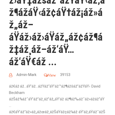
ž›áŸ‡ážšáž”ážŸáŸ‹áž‚á
ž¶ážáŸ‹áž¢áŸ†áž¡áž»á
ž„áž–
áŸáž›áž›áŸáž„áž¢áž¶á
ž‡áž¸áž–áž‘áŸ…
áž‘áŸ€áž ...
Admin-Mark
39153
View
áž€áž·áž…áŸ’áž…ážŸáž“áŸ’áž™áž¶ážšáž”ážŸáŸ‹ David
Beckham
ážŠáž¾áž˜áŸ’áž”áž¸áž”áž„áŸ’áž áž¶áž‰áž˜áž»ážáž“áŸ
…
áž€áŸ’áž“áž»áž„ážœáž¸ážŠáŸáž¢áž¼áž áŸ’áž‚áŸáž˜ážŠ