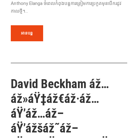
Anthony Elanga ចំពេលកំពុងបន្តការត្រៀមការ​ប្រកួតមុន​បើករដូវ
កាលថ្មី។...
អានបន្ត
David Beckham áž…
áž»áŸ‡áž€áž·áž…
áŸ’áž…áž–
áŸ’ážšáž˜áž–