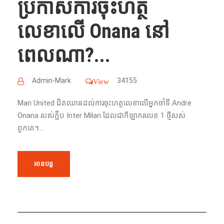
ប្រកាសការចុះហត្ថ
លេខាលើ Onana នៅ
ពេលណា?...
Admin-Mark
34155
View
Man United ជិតឈានដល់ការចុះហត្ថលេខាលើអ្នកចាំទី Andre
Onana របស់ក្លឹប Inter Milan ដែលជាកីឡាករលេខ 1 ថ្មីរបស់
ពួកគេ។...
អានបន្ត