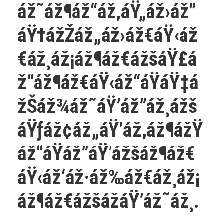
áž˜áž¶áž“áž‚áŸ„áž›áž”
áŸ†ážŽáž„áž›áž€áŸ‹áž
€áž¸áž¡áž¶áž€ážšáŸ£á
ž“áž¶áž€áŸ‹áž“áŸáŸ‡á
žŠáž¾áž˜áŸ’áž”áž¸ážš
áŸƒáž¢áž„áŸ’áž‚áž¶ážŸ
áž“áŸáž”áŸ’ážšáž¶áž€
áŸ‹áž‘áž·áž‰áž€áž¸áž¡
áž¶áž€ážšážáŸ’áž˜áž¸.