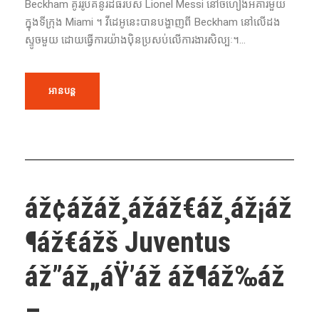
Beckham គូររូបគំនូរដ៏ធំរបស់ Lionel Messi នៅចំហៀងអគារមួយ
ក្នុងទីក្រុង Miami ។ វីដេអូនេះបានបង្ហាញពី Beckham នៅលើដង
ស្ទូចមួយ ដោយធ្វើការយ៉ាងប៉ិនប្រសប់លើការងារសិល្បៈ។...
អានបន្ត
áž¢ážáž¸ážáž€áž¸áž¡áž
¶áž€ážš Juventus
áž”áž„áŸ’áž áž¶áž‰áž
–