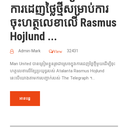
ការដេញថ្លៃថ្មីសម្រាប់ការ
ចុះហត្ថលេខាលើ Rasmus
Hojlund ...
Admin-Mark
32431
View
Man United បានត្រៀមខ្លួនរួចជាស្រេចក្នុងការដេញថ្លៃថ្មីមួយដើម្បីចុះ
ហត្ថលេខាលើខ្សែប្រយុទ្ធរបស់ Atalanta Rasmus Hojlund
នេះបើយោងតាមការបញ្ជាក់របស់ The Telegraph ។...
អានបន្ត