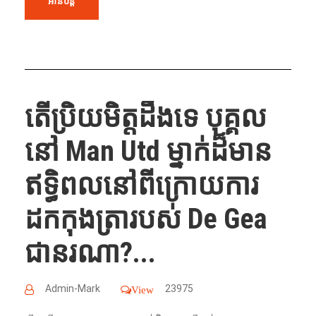
អានបន្ត
តើប្រិយមិត្តដឹងទេ បុគ្គល
នៅ Man Utd ម្នាក់ដ៏មាន
ឥទ្ធិពលនៅពីក្រោយការ
ដកកុងត្រារបស់ De Gea
ជានរណា?...
Admin-Mark
23975
View