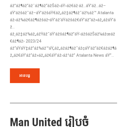
áž”áž¶áž“ážˆáž¶áž“ážŠáž›áŸ‹áž€áž·áž…áŸ’áž…áž–
áŸ’ážšáž˜áž–áŸ’ážšáŸ€áž„áž‡áž¶áž˜áž½áž™ Atalanta
áž›áž¾áž€áž¶ážšáž•áŸ’áž‘áŸážšáž€áŸ’áž“áž»áž„ážáŸ’á
ž…
áž¸áž‡áž¾áž„ážŸáž˜áŸ’ážšáž¶áž”áŸ‹ážšážŠáž¼ážœáž
€áž¶áž› 2023/24
áž“áŸáŸ‡áž”áž¾áž™áŸ„áž„ážáž¶áž˜áž¢áŸ’áž“áž€ážáž¶á
ž„áž€áŸ’áž“áž»áž„áž€áŸ’áž›áž¹áž” Atalanta News áŸ”...
អានបន្ត
Man United រៀបចំ