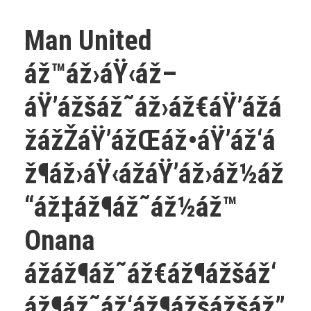
Man United
áž™áž›áŸ‹áž–
áŸ’ážšáž˜áž›áž€áŸ’ážá
žážŽáŸ’ážŒáž•áŸ’áž‘á
ž¶áž›áŸ‹ážáŸ’áž›áž½áž
“áž‡áž¶áž˜áž½áž™
Onana
ážáž¶áž˜áž€áž¶ážšáž‘
áž¶áž˜áž‘áž¶ážšážšáž”