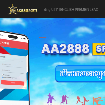
t U21 -vs- Reading U21" [ENGLISH PREMIER LEAGUE 2 U21 - 04/22] wa