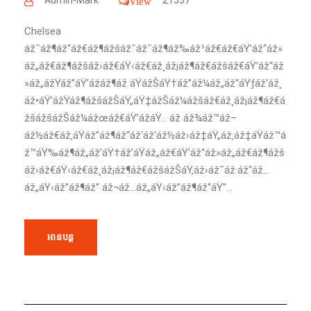
View
Chelsea
áž˜áž¶áž“áž€áž¶ážšáž˜áž˜áž¶áž‰áž¹áž€áž€áŸ’áž“áž»
áž„áž€áž¶ážšáž›áž€áŸ‹áž€áž¸áž¡áž¶áž€ážšáž€áŸ’áž“áž
»áž„ážŸáž”áŸ’ážáž¶áž áŸážŠáŸ†áž”áž¼áž„áž“áŸƒáž‘áž¸
áž•áŸ’ážŸáž¶ážšážŠáŸ„áŸ‡ážŠáž¼ážšáž€áž¸áž¡áž¶áž€á
žšážšážŠáž¼ážœáž€áŸ’ážáŸ… áž áž¾áž™áž–
áž½áž€áž‚áŸáž”áž¶áž“áž‘áž‘áž½áž›áž‡áŸ„áž‚áž‡áŸáž™á
ž™áŸ‰áž¶áž„áž’áŸ†áž’áŸáž„áž€áŸ’áž“áž»áž„áž€áž¶ážš
áž›áž€áŸ‹áž€áž¸áž¡áž¶áž€ážšážŠáŸ‚áž›áž˜áž·áž“áž…
áž„áŸ‹áž”áž¶áž“ áž¬áž…áž„áŸ‹áž”áž¶áž“áŸ”...
អានបន្ត