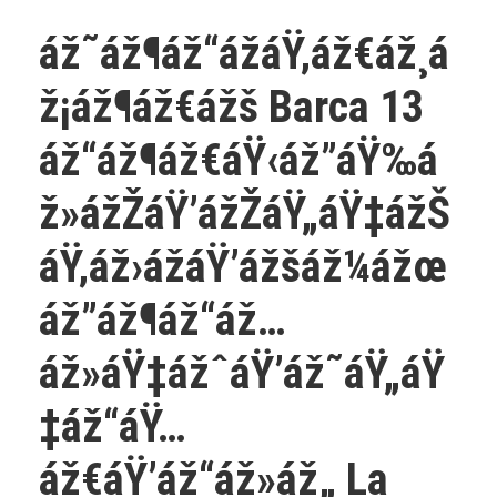
áž˜áž¶áž“ážáŸ‚áž€áž¸á
ž¡áž¶áž€ážš Barca 13
áž“áž¶áž€áŸ‹áž”áŸ‰á
ž»ážŽáŸ’ážŽáŸ„áŸ‡ážŠ
áŸ‚áž›ážáŸ’ážšáž¼ážœ
áž”áž¶áž“áž…
áž»áŸ‡ážˆáŸ’áž˜áŸ„áŸ
‡áž“áŸ…
áž€áŸ’áž“áž»áž„ La