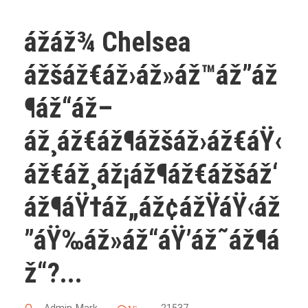
ážáž¾ Chelsea
ážšáž€áž›áž»áž™áž”áž
¶áž“áž–
áž¸áž€áž¶ážšáž›áž€áŸ‹
áž€áž¸áž¡áž¶áž€ážšáž‘
áž¶áŸ†áž„áž¢ážŸáŸ‹áž
”áŸ‰áž»áž“áŸ’áž˜áž¶á
ž“?...
Admin-Mark
21537