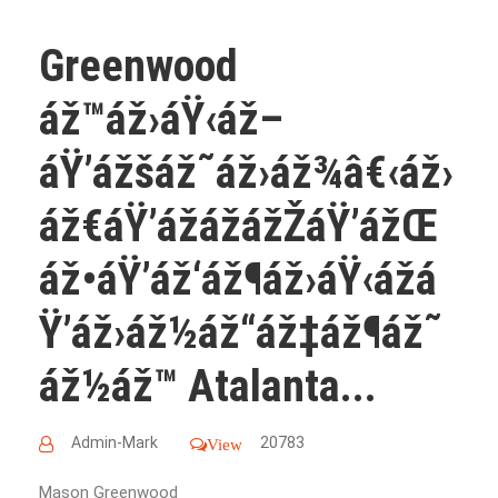
Greenwood
áž™áž›áŸ‹áž–
áŸ’ážšáž˜áž›áž¾â€‹áž›
áž€áŸ’ážážážŽáŸ’ážŒ
áž•áŸ’áž‘áž¶áž›áŸ‹ážá
Ÿ’áž›áž½áž“áž‡áž¶áž˜
áž½áž™ Atalanta...
Admin-Mark
20783
View
Mason Greenwood