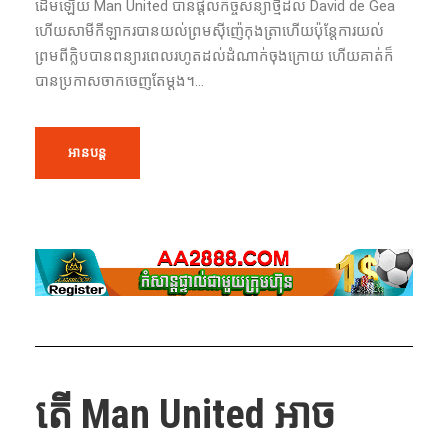
ដើមឡើយ Man United បានផ្តល់កិច្ចសន្យាថ្មីដល់ David de Gea
ហើយសាមីកីឡាករបានយល់ព្រមស៊ីញ៉េកុងត្រាហើយប៉ុន្តែការយល់
ព្រមពីក្លិបបានពន្យារពេលរហូតដល់ដំណាក់ចុងក្រោយ ហើយគាត់ក៏
បានប្រកាសចាកចេញតែម្ដង។...
អានបន្ត
តើ Man United អាច