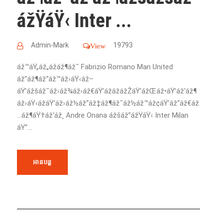
ážŸáŸ‹ Inter ...
Admin-Mark
19793
View
áž™áŸ„áž„ážáž¶áž˜ Fabrizio Romano Man United
áž”áž¶áž“áž™áž›áŸ‹áž–
áŸ’ážšáž˜áž›áž¾áž›áž€áŸ’ážážážŽáŸ’ážŒáž•áŸ’áž‘áž¶
áž›áŸ‹ážáŸ’áž›áž½áž“áž‡áž¶áž˜áž½áž™áž¢áŸ’áž“áž€áž
…áž¶áŸ†áž‘áž¸ Andre Onana ážšáž”ážŸáŸ‹ Inter Milan
áŸ”...
អានបន្ត