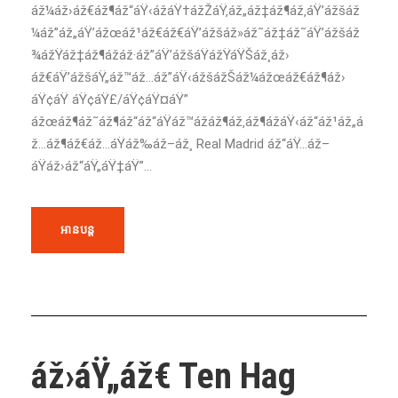
áž¼áž›áž€áž¶áž“áŸ‹ážáŸ†ážŽáŸ‚áž„áž‡áž¶áž‚áŸ’ážšáž
¼áž”áž„áŸ’ážœáž¹áž€áž€áŸ’ážšáž»áž˜áž‡áž˜áŸ’ážšáž
¾ážŸáž‡áž¶ážáž·áž”áŸ’ážšáŸážŸáŸŠáž¸áž›
áž€áŸ’ážšáŸ„áž™áž…áž”áŸ‹ážšážŠáž¼ážœáž€áž¶áž›
áŸ¢áŸ áŸ¢áŸ£/áŸ¢áŸ¤áŸ”
ážœáž¶áž˜áž¶áž“áž“áŸáž™ážáž¶áž‚áž¶ážáŸ‹áž“áž¹áž„á
ž…áž¶áž€áž…áŸáž‰áž–áž¸ Real Madrid áž“áŸ…áž–
áŸáž›áž“áŸ„áŸ‡áŸ”...
អានបន្ត
áž›áŸ„áž€ Ten Hag